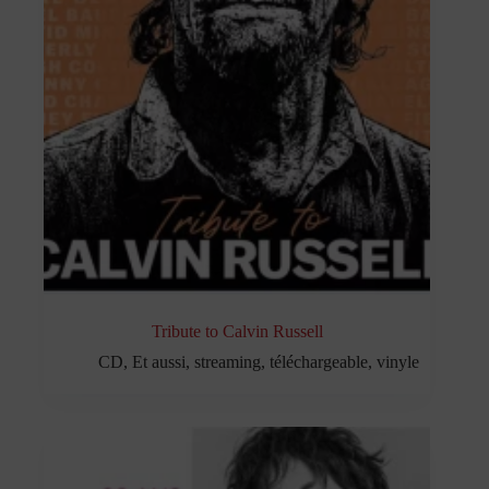
Tribute to Calvin Russell
CD
,
Et aussi
,
streaming
,
téléchargeable
,
vinyle