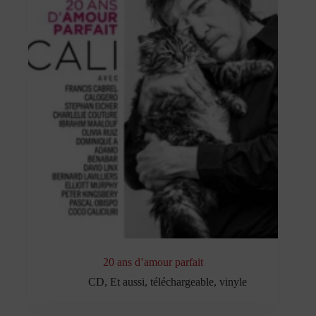
20 ans d’amour parfait
CD
,
Et aussi
,
téléchargeable
,
vinyle