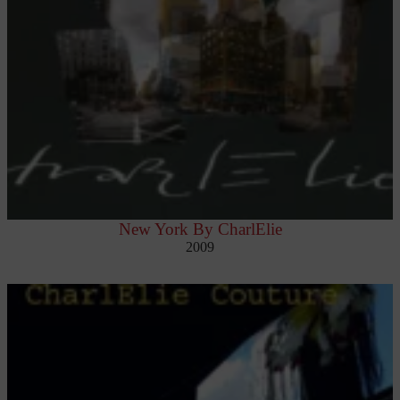
New York By CharlElie
2009