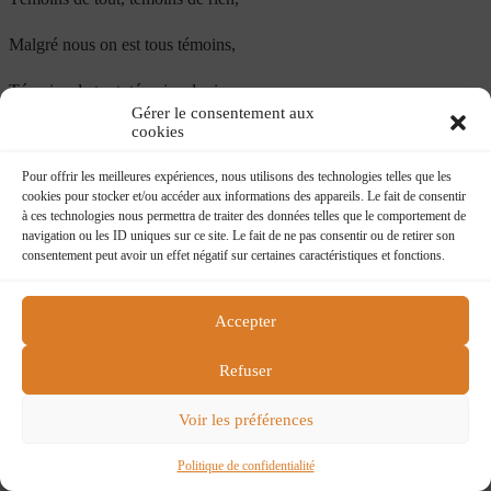
Malgré nous on est tous témoins,
Témoins de tout, témoins de rien,
Gérer le consentement aux
cookies
Malgré nous on est tous témoins.
Pour offrir les meilleures expériences, nous utilisons des technologies telles que les
Ça s’castagne sur les barricades à Kaboul à Belgrade,
cookies pour stocker et/ou accéder aux informations des appareils. Le fait de consentir
à ces technologies nous permettra de traiter des données telles que le comportement de
Et ça sent l’ammoniaque dans une ruelle en cul de sac,
navigation ou les ID uniques sur ce site. Le fait de ne pas consentir ou de retirer son
consentement peut avoir un effet négatif sur certaines caractéristiques et fonctions.
Snipper solo en Syrie, règlement de compte en Tchétchénie,
Attentat suicide à Bagdad , panique à bord et bousculade.
Accepter
Témoins de tout, témoins de rien,
Refuser
Malgré nous on est tous témoins,
Voir les préférences
Témoins de tout, témoins de rien,
Politique de confidentialité