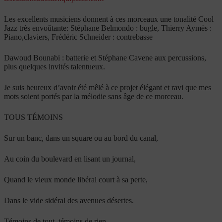
Les excellents musiciens donnent à ces morceaux une tonalité Cool
Jazz très envoûtante: Stéphane Belmondo : bugle, Thierry Aymès :
Piano,claviers, Frédéric Schneider : contrebasse
Dawoud Bounabi : batterie
et Stéphane Cavene aux percussions,
plus quelques invités talentueux.
Je suis heureux d’avoir été mêlé à ce projet élégant et ravi que mes
mots soient portés par la mélodie sans âge de ce morceau.
TOUS TÉMOINS
Sur un banc, dans un square ou au bord du canal,
Au coin du boulevard en lisant un journal,
Quand le vieux monde libéral court à sa perte,
Dans le vide sidéral des avenues désertes.
Témoins de tout, témoins de rien,