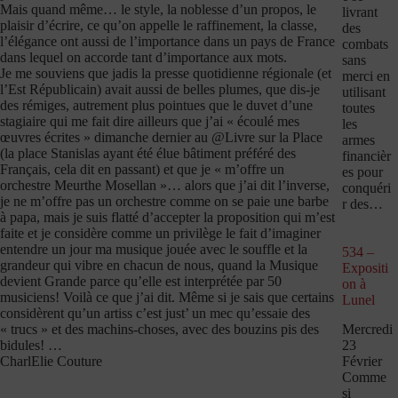
Mais quand même… le style, la noblesse d’un propos, le
livrant
plaisir d’écrire, ce qu’on appelle le raffinement, la classe,
des
l’élégance ont aussi de l’importance dans un pays de France
combats
dans lequel on accorde tant d’importance aux mots.
sans
Je me souviens que jadis la presse quotidienne régionale (et
merci en
l’Est Républicain) avait aussi de belles plumes, que dis-je
utilisant
des rémiges, autrement plus pointues que le duvet d’une
toutes
stagiaire qui me fait dire ailleurs que j’ai « écoulé mes
les
œuvres écrites » dimanche dernier au @Livre sur la Place
armes
(la place Stanislas ayant été élue bâtiment préféré des
financièr
Français, cela dit en passant) et que je « m’offre un
es pour
orchestre Meurthe Mosellan »… alors que j’ai dit l’inverse,
conquéri
je ne m’offre pas un orchestre comme on se paie une barbe
r des…
à papa, mais je suis flatté d’accepter la proposition qui m’est
faite et je considère comme un privilège le fait d’imaginer
entendre un jour ma musique jouée avec le souffle et la
534 –
grandeur qui vibre en chacun de nous, quand la Musique
Expositi
devient Grande parce qu’elle est interprétée par 50
on à
musiciens! Voilà ce que j’ai dit. Même si je sais que certains
Lunel
considèrent qu’un artiss c’est just’ un mec qu’essaie des
Mercredi
« trucs » et des machins-choses, avec des bouzins pis des
23
bidules! …
Février
CharlElie Couture
Comme
si