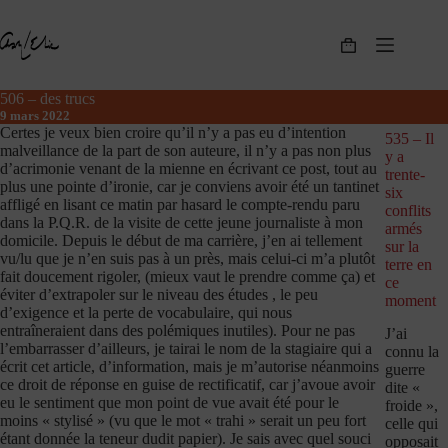
Passer
au
contenu
Panier
d’achat
506 – des trucs
9 mars 2022
Certes je veux bien croire qu’il n’y a pas eu d’intention
535 – Il
malveillance de la part de son auteure, il n’y a pas non plus
y a
d’acrimonie venant de la mienne en écrivant ce post, tout au
trente-
plus une pointe d’ironie, car je conviens avoir été un tantinet
six
affligé en lisant ce matin par hasard le compte-rendu paru
conflits
dans la P.Q.R. de la visite de cette jeune journaliste à mon
armés
domicile. Depuis le début de ma carrière, j’en ai tellement
sur la
vu/lu que je n’en suis pas à un près, mais celui-ci m’a plutôt
terre en
fait doucement rigoler, (mieux vaut le prendre comme ça) et
ce
éviter d’extrapoler sur le niveau des études , le peu
moment
d’exigence et la perte de vocabulaire, qui nous
entraîneraient dans des polémiques inutiles). Pour ne pas
J’ai
l’embarrasser d’ailleurs, je tairai le nom de la stagiaire qui a
connu la
écrit cet article, d’information, mais je m’autorise néanmoins
guerre
ce droit de réponse en guise de rectificatif, car j’avoue avoir
dite «
eu le sentiment que mon point de vue avait été pour le
froide »,
moins « stylisé » (vu que le mot « trahi » serait un peu fort
celle qui
étant donnée la teneur dudit papier). Je sais avec quel souci
opposait