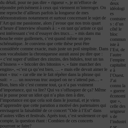
du détail, pour ne pas dire « rigueur », je m’efforce de
deux
répondre précisément à ceux qui viennent m’interroger. On
idéologi
me reproche d’ailleurs parfois la longueur de mes
es
démonstrations notamment et surtout concernant le sujet de
contraire
l’Art qui me passionne, alors j’avoue que nos trois quart
s : d’un
d’heure d’interview résumés à : « en tant qu’artiste ce qui
côté le
est intéressant c’est d’essayer des trucs… » mis dans ma
bloc
bouche entre guillemets, c’est quand même un peu
commun
schématique. Je conviens que cette thèse peut être
iste à
considérée comme exacte, mais juste un poil simpliste. Dans
l’Est, de
son vocabulaire la chroniqueuse aurait aussi pu dire que :
l’autre
« c’est super d’utiliser des zinzins, des bidules, tout un tas
l’empire
d’bisness » « bricoler des bitonios », « faire marcher des
capitalist
engins», «c’est ça qu’est bien, … » mais elle devait aimer le
e à
mot « truc » car elle me le fait répéter dans la phrase qui
l’Ouest.
suit: » … un nouveau truc auquel on ne s’attend pas… »
J’ai
Bon, bien sûr c’est comme tout, ça n’a pas vraiment
connu la
d’importance, qui va lire? Qui va s’offusquer de ça? Même
« guerre
si je passe pour un idiot qui n’a plus rien à dire,
économi
l’importance est que cela soit dans le journal, et je viens
que »,
d’apprendre que cette parution a motivé des partenaires qui
celle des
envisagent la faisabilité de ce concert ”Ode à l’Est” dans
seigneur
d’autres villes et festivals. Après tout, c’est seulement ce qui
s de
compte, la question étant : Combien de ces concerts
l’industri
pourront se faire?
e se