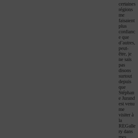
certaines
régions
me
faisaient
plus
confianc
e que
d’autres,
peut-
être, je
ne sais
pas
disons
surtout
depuis
que
Stéphan
e Jurand
est venu
me
visiter à
la
REGalle
ry dans
mes