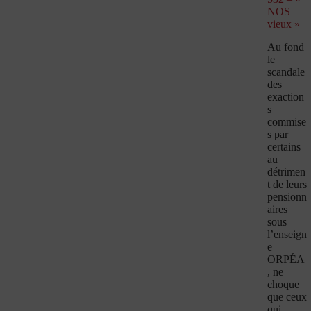
NOS
vieux »
Au fond
le
scandale
des
exaction
s
commise
s par
certains
au
détrimen
t de leurs
pensionn
aires
sous
l’enseign
e
ORPÉA
, ne
choque
que ceux
qui