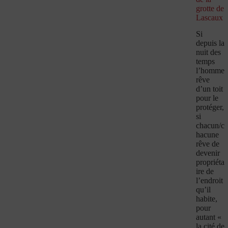
grotte de
Lascaux
Si
depuis la
nuit des
temps
l’homme
rêve
d’un toit
pour le
protéger,
si
chacun/c
hacune
rêve de
devenir
propriéta
ire de
l’endroit
qu’il
habite,
pour
autant «
la cité de