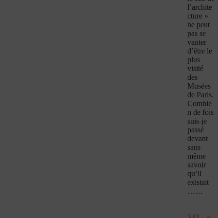
l’archite
cture »
ne peut
pas se
vanter
d’être le
plus
visité
des
Musées
de Paris.
Combie
n de fois
suis-je
passé
devant
sans
même
savoir
qu’il
existait
……
532 – «