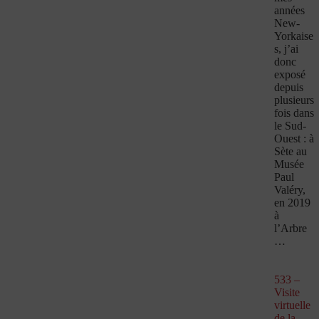
années
New-
Yorkaise
s, j’ai
donc
exposé
depuis
plusieurs
fois dans
le Sud-
Ouest : à
Sète au
Musée
Paul
Valéry,
en 2019
à
l’Arbre
…
533 –
Visite
virtuelle
de la