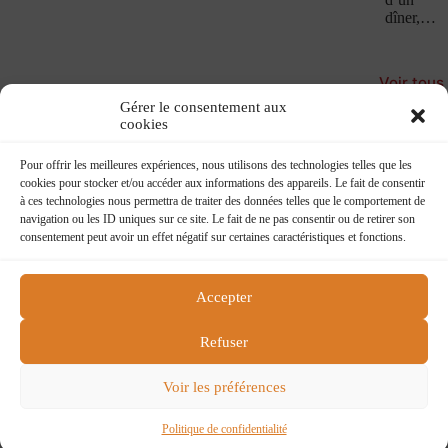
dîner,…
Voir tous
les
Gérer le consentement aux
Confesse
cookies
Book
Pour offrir les meilleures expériences, nous utilisons des technologies telles que les
cookies pour stocker et/ou accéder aux informations des appareils. Le fait de consentir
à ces technologies nous permettra de traiter des données telles que le comportement de
navigation ou les ID uniques sur ce site. Le fait de ne pas consentir ou de retirer son
consentement peut avoir un effet négatif sur certaines caractéristiques et fonctions.
Accepter
Flying boat
218 rue du faubourg St Martin
Refuser
75010 Paris
flying@charlelie.com
Voir les préférences
Contactez nous
Conditions générales de ventes
Politique de confidentialité
Politique de confidentialité
Copyright © 2026 Charlelie Couture - Site by
ASG DEV
.