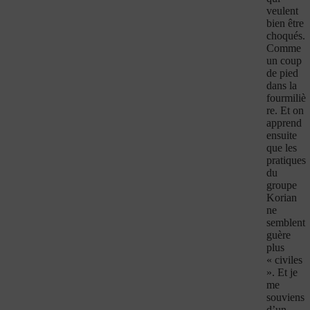
veulent
bien être
choqués.
Comme
un coup
de pied
dans la
fourmiliè
re. Et on
apprend
ensuite
que les
pratiques
du
groupe
Korian
ne
semblent
guère
plus
« civiles
». Et je
me
souviens
d’un