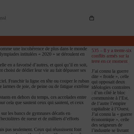
ussi
Panier
d’achat
s, comme une incohérence de plus dans le monde
535 – Il y a trente-six
lympiades intitulées « 2020 » se déroulent en
conflits armés sur la
terre en ce moment
le en a favorisé d’autres, et quoi qu’il en soit,
choisi de dédier leur vie au fait dépasser ses
J’ai connu la guerre
dite « froide », celle
l. Franchir la ligne en tête ou couper le ruban
qui opposait deux
e larmes de joie, de peine ou de fatigue extrême
idéologies contraires
: d’un côté le bloc
nstants en dehors du temps, ces accolades entre
communiste à l’Est,
our cela que sautent ceux qui sautent, et ceux
de l’autre l’empire
capitaliste à l’Ouest.
 sur les bancs de gymnases décatis en
J’ai connu la « guerre
ctolitres de sueur et de milliers d’efforts
économique », celle
des seigneurs de
mais pas seulement. Ceux qui réussissent font
l’industrie se livrant