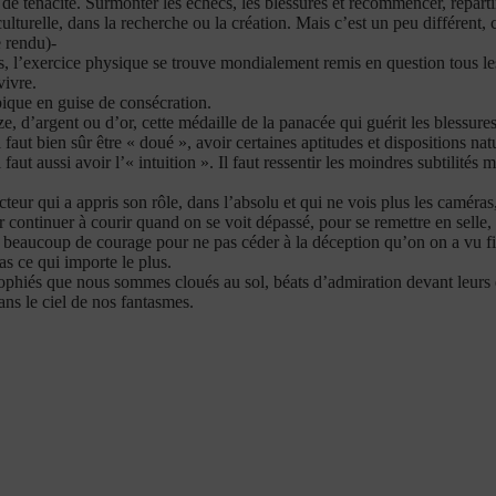
de ténacité. Surmonter les échecs, les blessures et recommencer, repart
ulturelle, dans la recherche ou la création. Mais c’est un peu différent, ca
 rendu)-
l’exercice physique se trouve mondialement remis en question tous les
vivre.
que en guise de consécration.
e, d’argent ou d’or, cette médaille de la panacée qui guérit les blessur
faut bien sûr être « doué », avoir certaines aptitudes et dispositions natu
ut aussi avoir l’« intuition ». Il faut ressentir les moindres subtilités ma
cteur qui a appris son rôle, dans l’absolu et qui ne vois plus les caméras,
 continuer à courir quand on se voit dépassé, pour se remettre en selle,
 beaucoup de courage pour ne pas céder à la déception qu’on on a vu fil
s ce qui importe le plus.
atrophiés que nous sommes cloués au sol, béats d’admiration devant leurs é
ans le ciel de nos fantasmes.