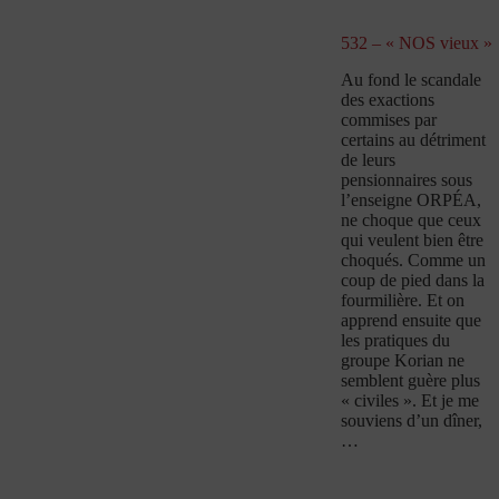
532 – « NOS vieux »
Au fond le scandale
des exactions
commises par
certains au détriment
de leurs
pensionnaires sous
l’enseigne ORPÉA,
ne choque que ceux
qui veulent bien être
choqués. Comme un
coup de pied dans la
fourmilière. Et on
apprend ensuite que
les pratiques du
groupe Korian ne
semblent guère plus
« civiles ». Et je me
souviens d’un dîner,
…