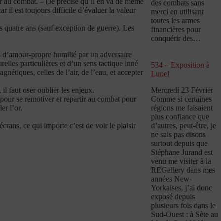
ir au combat. – (Je précise qu’il en va de même
des combats sans
r il est toujours difficile d’évaluer la valeur
merci en utilisant
toutes les armes
 quatre ans (sauf exception de guerre). Les
financières pour
conquérir des…
es d’amour-propre humilié par un adversaire
relles particulières et d’un sens tactique inné
534 – Exposition à
gnétiques, celles de l’air, de l’eau, et accepter
Lunel
Mercredi 23 Février
 il faut oser oublier les enjeux.
Comme si certaines
 pour se remotiver et repartir au combat pour
régions me faisaient
er l’or.
plus confiance que
d’autres, peut-être, je
crans, ce qui importe c’est de voir le plaisir
ne sais pas disons
surtout depuis que
Stéphane Jurand est
venu me visiter à la
REGallery dans mes
années New-
Yorkaises, j’ai donc
exposé depuis
plusieurs fois dans le
Sud-Ouest : à Sète au