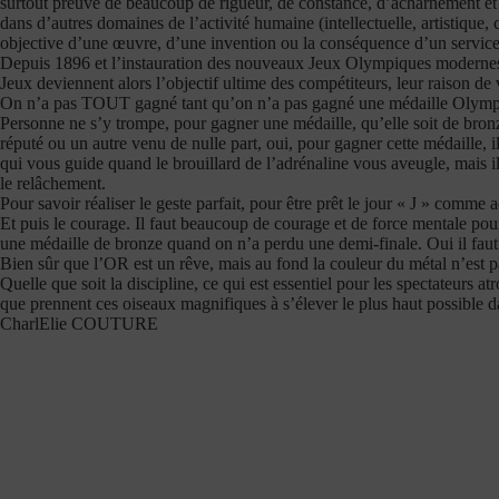
surtout preuve de beaucoup de rigueur, de constance, d’acharnement et 
dans d’autres domaines de l’activité humaine (intellectuelle, artistique, c
objective d’une œuvre, d’une invention ou la conséquence d’un service
Depuis 1896 et l’instauration des nouveaux Jeux Olympiques modernes, 
Jeux deviennent alors l’objectif ultime des compétiteurs, leur raison de 
On n’a pas TOUT gagné tant qu’on n’a pas gagné une médaille Olympi
Personne ne s’y trompe, pour gagner une médaille, qu’elle soit de bronz
réputé ou un autre venu de nulle part, oui, pour gagner cette médaille, il 
qui vous guide quand le brouillard de l’adrénaline vous aveugle, mais il fa
le relâchement.
Pour savoir réaliser le geste parfait, pour être prêt le jour « J » comme a
Et puis le courage. Il faut beaucoup de courage et de force mentale pour
une médaille de bronze quand on n’a perdu une demi-finale. Oui il faut
Bien sûr que l’OR est un rêve, mais au fond la couleur du métal n’est pa
Quelle que soit la discipline, ce qui est essentiel pour les spectateurs 
que prennent ces oiseaux magnifiques à s’élever le plus haut possible d
CharlElie COUTURE