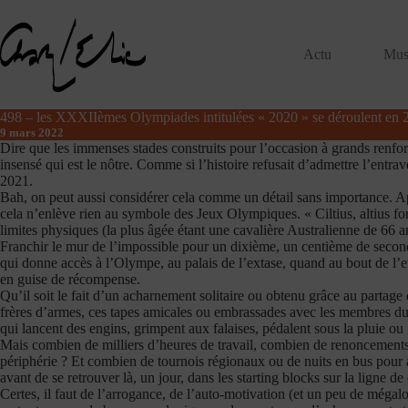
Passer
au
contenu
Actu
Mus
498 – les XXXIIèmes Olympiades intitulées « 2020 » se déroulent en 
9 mars 2022
Dire que les immenses stades construits pour l’occasion à grands renfo
insensé qui est le nôtre. Comme si l’histoire refusait d’admettre l’en
2021.
Bah, on peut aussi considérer cela comme un détail sans importance. Après
cela n’enlève rien au symbole des Jeux Olympiques. « Ciltius, altius fo
limites physiques (la plus âgée étant une cavalière Australienne de 66
Franchir le mur de l’impossible pour un dixième, un centième de second
qui donne accès à l’Olympe, au palais de l’extase, quand au bout de l’ef
en guise de récompense.
Qu’il soit le fait d’un acharnement solitaire ou obtenu grâce au partage
frères d’armes, ces tapes amicales ou embrassades avec les membres du st
qui lancent des engins, grimpent aux falaises, pédalent sous la pluie ou
Mais combien de milliers d’heures de travail, combien de renoncements
périphérie ? Et combien de tournois régionaux ou de nuits en bus pour al
avant de se retrouver là, un jour, dans les starting blocks sur la ligne 
Certes, il faut de l’arrogance, de l’auto-motivation (et un peu de mégal