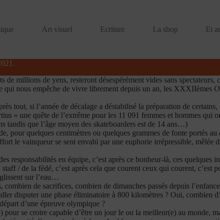
ique
Art visuel
Ecriture
La shop
Et a
2021.
rts de millions de yens, resteront désespérément vides sans spectateur
trave qui nous empêche de vivre librement depuis un an, les XXXIIèmes O
 tout, si l’année de décalage a déstabilisé la préparation de certains, el
rtius » une quête de l’extrême pour les 11 091 femmes et hommes qui ont 
 ans tandis que l’âge moyen des skateboarders est de 14 ans…)
e, pour quelques centimètres ou quelques grammes de fonte portés au cie
fort le vainqueur se sent envahi par une euphorie irrépressible, mêlée d
 des responsabilités en équipe, c’est après ce bonheur-là, ces quelques i
aff / de la fédé, c’est après cela que courent ceux qui courent, c’est p
 glissent sur l’eau…
, combien de sacrifices, combien de dimanches passés depuis l’enfance
ler disputer une phase éliminatoire à 800 kilomètres ? Oui, combien d’he
de départ d’une épreuve olympique ?
o) pour se croire capable d’être un jour le ou la meilleur(e) au monde, 