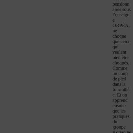
pensionn
aires sous
l’enseign
e
ORPÉA,
ne
choque
que ceux
qui
veulent
bien être
choqués.
Comme
un coup
de pied
dans la
fourmilièr
e. Et on
apprend
ensuite
que les
pratiques
du
groupe
Korian ne