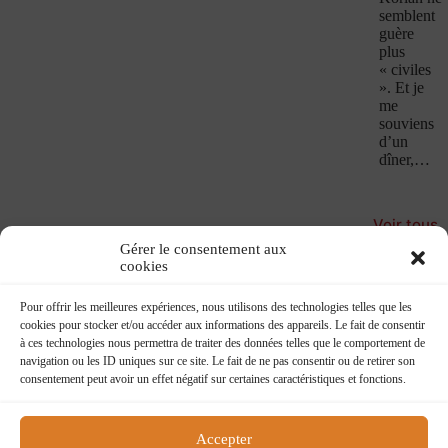
semblent
guère
plus
« civiles
». Et je
me
souviens
d’un
dîner,…
Voir tous
les
Gérer le consentement aux
Confesse
cookies
Book
Pour offrir les meilleures expériences, nous utilisons des technologies telles que les
cookies pour stocker et/ou accéder aux informations des appareils. Le fait de consentir
à ces technologies nous permettra de traiter des données telles que le comportement de
navigation ou les ID uniques sur ce site. Le fait de ne pas consentir ou de retirer son
consentement peut avoir un effet négatif sur certaines caractéristiques et fonctions.
Accepter
Flying boat