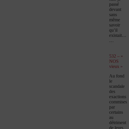
passé
devant
sans
même
savoir
qu’il
existait…
…
532 – «
NOS
vieux »
Au fond
le
scandale
des
exactions
commises
par
certains
au
détriment
de leurs