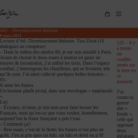
Passer
au
contenu
Panier
d’achat
493 – Divertissement littéraire
9 mars 2022
Lecture d’été- Divertissement littéraire. Taxi Dixit (10
535 – Il y
dialogues au compteur)
a trente-
– Dans le milieu des années 80, je me suis installé à Paris.
six
Avant de choisir le deux-roues à moteur en guise de
conflits
moyen de locomotion, j’ai utilisé les taxis. Dans l’espace
armés sur
confiné, j’interrogeais les chauffeurs, qui se livraient, tels
la terre en
qu’ils sont. J’ai ainsi collecté quelques belles histoires –
ce
01-
moment
Il aime les fraises
Un homme plutôt jovial, dans une enveloppe « matelassée
J’ai
».
connu la
Lui:
guerre
– Écoutez, m’sieur, je fais tout pour faire bosser les
dite «
Français, mais qu’est-ce que vous voulez, honnêtement,
froide »,
aujourd’hui la fraise française a pris l’eau.
celle qui
– Comment ça?
opposait
– Ben ouais, c’est de la flotte; les fraises n’ont plus de
deux
goût. J’en ai pris quoi un kilo, un kilo et demi ou p’êt’
idéologie