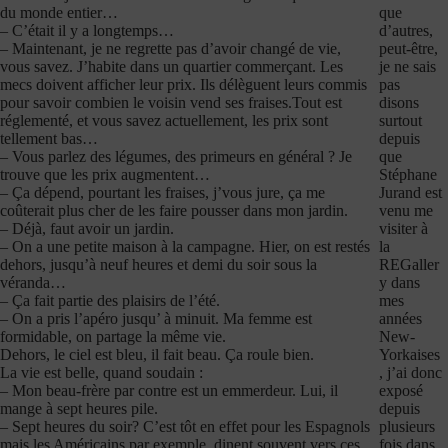
que
du monde entier…
d’autres,
– C’était il y a longtemps…
peut-être,
– Maintenant, je ne regrette pas d’avoir changé de vie,
je ne sais
vous savez. J’habite dans un quartier commerçant. Les
pas
mecs doivent afficher leur prix. Ils délèguent leurs commis
disons
pour savoir combien le voisin vend ses fraises.Tout est
surtout
réglementé, et vous savez actuellement, les prix sont
depuis
tellement bas…
que
– Vous parlez des légumes, des primeurs en général ? Je
Stéphane
trouve que les prix augmentent…
Jurand est
– Ça dépend, pourtant les fraises, j’vous jure, ça me
venu me
coûterait plus cher de les faire pousser dans mon jardin.
visiter à
– Déjà, faut avoir un jardin.
la
– On a une petite maison à la campagne. Hier, on est restés
REGaller
dehors, jusqu’à neuf heures et demi du soir sous la
y dans
véranda…
mes
– Ça fait partie des plaisirs de l’été.
années
– On a pris l’apéro jusqu’ à minuit. Ma femme est
New-
formidable, on partage la même vie.
Yorkaises
Dehors, le ciel est bleu, il fait beau. Ça roule bien.
, j’ai donc
La vie est belle, quand soudain :
exposé
– Mon beau-frère par contre est un emmerdeur. Lui, il
depuis
mange à sept heures pile.
plusieurs
– Sept heures du soir? C’est tôt en effet pour les Espagnols
fois dans
mais les Américains par exemple, dinent souvent vers ces