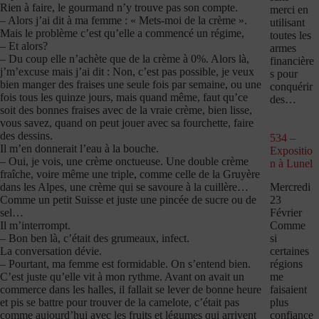
Rien à faire, le gourmand n’y trouve pas son compte.
merci en
– Alors j’ai dit à ma femme : « Mets-moi de la crème ».
utilisant
Mais le problème c’est qu’elle a commencé un régime,
toutes les
– Et alors?
armes
– Du coup elle n’achète que de la crème à 0%. Alors là,
financière
j’m’excuse mais j’ai dit : Non, c’est pas possible, je veux
s pour
bien manger des fraises une seule fois par semaine, ou une
conquérir
fois tous les quinze jours, mais quand même, faut qu’ce
des…
soit des bonnes fraises avec de la vraie crème, bien lisse,
vous savez, quand on peut jouer avec sa fourchette, faire
des dessins.
534 –
Il m’en donnerait l’eau à la bouche.
Expositio
– Oui, je vois, une crème onctueuse. Une double crème
n à Lunel
fraîche, voire même une triple, comme celle de la Gruyère
Mercredi
dans les Alpes, une crème qui se savoure à la cuillère…
23
Comme un petit Suisse et juste une pincée de sucre ou de
Février
sel…
Comme
Il m’interrompt.
si
– Bon ben là, c’était des grumeaux, infect.
certaines
La conversation dévie.
régions
– Pourtant, ma femme est formidable. On s’entend bien.
me
C’est juste qu’elle vit à mon rythme. Avant on avait un
faisaient
commerce dans les halles, il fallait se lever de bonne heure
plus
et pis se battre pour trouver de la camelote, c’était pas
confiance
comme aujourd’hui avec les fruits et légumes qui arrivent