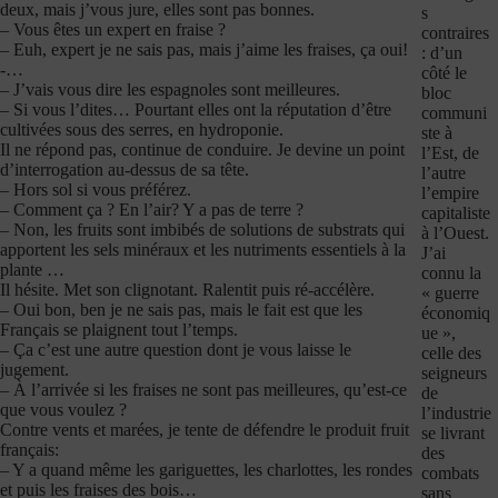
deux, mais j’vous jure, elles sont pas bonnes.
s
– Vous êtes un expert en fraise ?
contraires
– Euh, expert je ne sais pas, mais j’aime les fraises, ça oui!
: d’un
-…
côté le
– J’vais vous dire les espagnoles sont meilleures.
bloc
– Si vous l’dites… Pourtant elles ont la réputation d’être
communi
cultivées sous des serres, en hydroponie.
ste à
Il ne répond pas, continue de conduire. Je devine un point
l’Est, de
d’interrogation au-dessus de sa tête.
l’autre
– Hors sol si vous préférez.
l’empire
– Comment ça ? En l’air? Y a pas de terre ?
capitaliste
– Non, les fruits sont imbibés de solutions de substrats qui
à l’Ouest.
apportent les sels minéraux et les nutriments essentiels à la
J’ai
plante …
connu la
Il hésite. Met son clignotant. Ralentit puis ré-accélère.
« guerre
– Oui bon, ben je ne sais pas, mais le fait est que les
économiq
Français se plaignent tout l’temps.
ue »,
– Ça c’est une autre question dont je vous laisse le
celle des
jugement.
seigneurs
– À l’arrivée si les fraises ne sont pas meilleures, qu’est-ce
de
que vous voulez ?
l’industrie
Contre vents et marées, je tente de défendre le produit fruit
se livrant
français:
des
– Y a quand même les gariguettes, les charlottes, les rondes
combats
et puis les fraises des bois…
sans