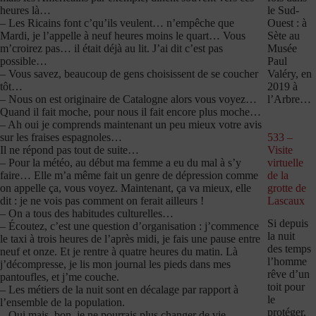
le Sud-
heures là…
Ouest : à
– Les Ricains font c’qu’ils veulent… n’empêche que
Sète au
Mardi, je l’appelle à neuf heures moins le quart… Vous
Musée
m’croirez pas… il était déjà au lit. J’ai dit c’est pas
Paul
possible…
Valéry, en
– Vous savez, beaucoup de gens choisissent de se coucher
2019 à
tôt…
l’Arbre…
– Nous on est originaire de Catalogne alors vous voyez…
Quand il fait moche, pour nous il fait encore plus moche…
– Ah oui je comprends maintenant un peu mieux votre avis
533 –
sur les fraises espagnoles…
Visite
Il ne répond pas tout de suite…
virtuelle
– Pour la météo, au début ma femme a eu du mal à s’y
de la
faire… Elle m’a même fait un genre de dépression comme
grotte de
on appelle ça, vous voyez. Maintenant, ça va mieux, elle
Lascaux
dit : je ne vois pas comment on ferait ailleurs !
– On a tous des habitudes culturelles…
Si depuis
– Écoutez, c’est une question d’organisation : j’commence
la nuit
le taxi à trois heures de l’après midi, je fais une pause entre
des temps
neuf et onze. Et je rentre à quatre heures du matin. Là
l’homme
j’décompresse, je lis mon journal les pieds dans mes
rêve d’un
pantoufles, et j’me couche.
toit pour
– Les métiers de la nuit sont en décalage par rapport à
le
l’ensemble de la population.
protéger,
– Oui mais, bon, je ne pourrais plus changer de vie