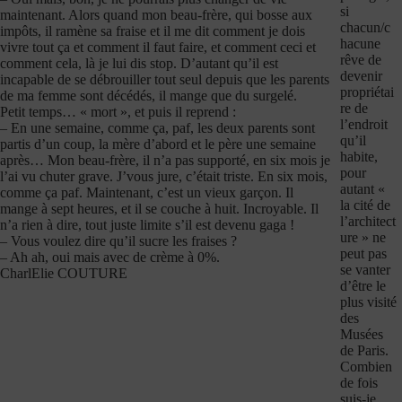
si
maintenant. Alors quand mon beau-frère, qui bosse aux
chacun/c
impôts, il ramène sa fraise et il me dit comment je dois
hacune
vivre tout ça et comment il faut faire, et comment ceci et
rêve de
comment cela, là je lui dis stop. D’autant qu’il est
devenir
incapable de se débrouiller tout seul depuis que les parents
propriétai
de ma femme sont décédés, il mange que du surgelé.
re de
Petit temps… « mort », et puis il reprend :
l’endroit
– En une semaine, comme ça, paf, les deux parents sont
qu’il
partis d’un coup, la mère d’abord et le père une semaine
habite,
après… Mon beau-frère, il n’a pas supporté, en six mois je
pour
l’ai vu chuter grave. J’vous jure, c’était triste. En six mois,
autant «
comme ça paf. Maintenant, c’est un vieux garçon. Il
la cité de
mange à sept heures, et il se couche à huit. Incroyable. Il
l’architect
n’a rien à dire, tout juste limite s’il est devenu gaga !
ure » ne
– Vous voulez dire qu’il sucre les fraises ?
peut pas
– Ah ah, oui mais avec de crème à 0%.
se vanter
CharlElie COUTURE
d’être le
plus visité
des
Musées
de Paris.
Combien
de fois
suis-je