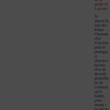
grotte de
Lascaux
Si
depuis la
nuit des
temps
l’homme
rêve
d’un toit
pour le
protéger,
si
chacun/c
hacune
rêve de
devenir
propriéta
ire de
l’endroit
qu’il
habite,
pour
autant «
la cité de