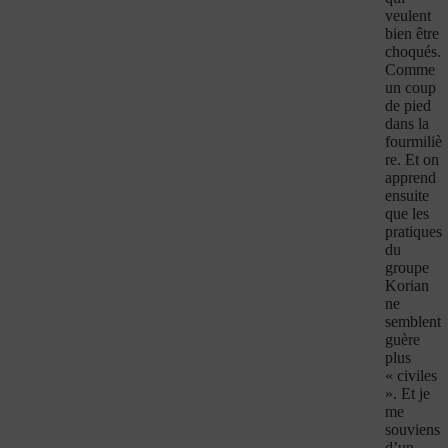
veulent
bien être
choqués.
Comme
un coup
de pied
dans la
fourmiliè
re. Et on
apprend
ensuite
que les
pratiques
du
groupe
Korian
ne
semblent
guère
plus
« civiles
». Et je
me
souviens
d’un