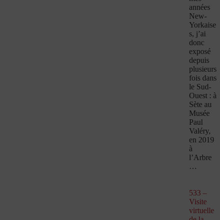
années
New-
Yorkaise
s, j’ai
donc
exposé
depuis
plusieurs
fois dans
le Sud-
Ouest : à
Sète au
Musée
Paul
Valéry,
en 2019
à
l’Arbre
…
533 –
Visite
virtuelle
de la