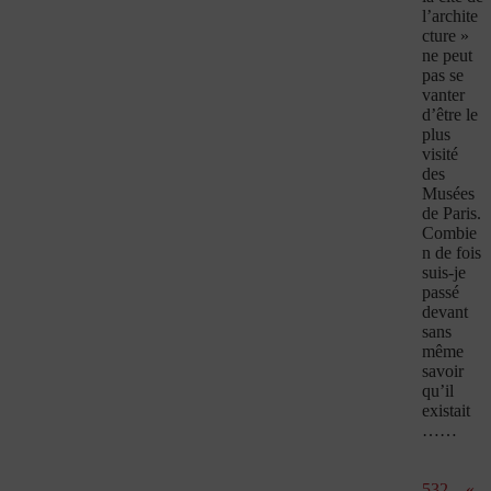
l’archite
cture »
ne peut
pas se
vanter
d’être le
plus
visité
des
Musées
de Paris.
Combie
n de fois
suis-je
passé
devant
sans
même
savoir
qu’il
existait
……
532 – «