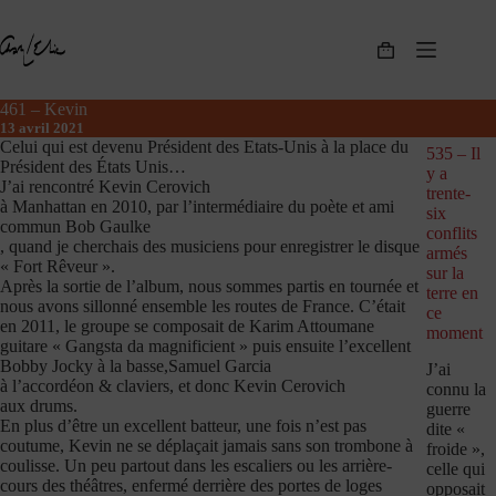
Passer
au
contenu
Panier
d’achat
461 – Kevin
13 avril 2021
Celui qui est devenu Président des Etats-Unis à la place du
535 – Il
Président des États Unis…
y a
J’ai rencontré Kevin Cerovich
trente-
à Manhattan en 2010, par l’intermédiaire du poète et ami
six
commun Bob Gaulke
conflits
, quand je cherchais des musiciens pour enregistrer le disque
armés
« Fort Rêveur ».
sur la
Après la sortie de l’album, nous sommes partis en tournée et
terre en
nous avons sillonné ensemble les routes de France. C’était
ce
en 2011, le groupe se composait de Karim Attoumane
moment
guitare « Gangsta da magnificient » puis ensuite l’excellent
Bobby Jocky à la basse,Samuel Garcia
J’ai
à l’accordéon & claviers, et donc Kevin Cerovich
connu la
aux drums.
guerre
En plus d’être un excellent batteur, une fois n’est pas
dite «
coutume, Kevin ne se déplaçait jamais sans son trombone à
froide »,
coulisse. Un peu partout dans les escaliers ou les arrière-
celle qui
cours des théâtres, enfermé derrière des portes de loges
opposait