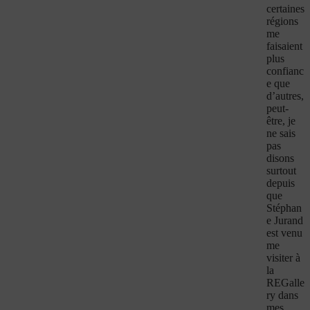
certaines
régions
me
faisaient
plus
confianc
e que
d’autres,
peut-
être, je
ne sais
pas
disons
surtout
depuis
que
Stéphan
e Jurand
est venu
me
visiter à
la
REGalle
ry dans
mes