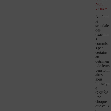
NOS
vieux »
Au fond
le
scandale
des
exaction
s
commise
s par
certains
au
détrimen
t de leurs
pensionn
aires
sous
l’enseign
e
ORPÉA
, ne
choque
que ceux
qui