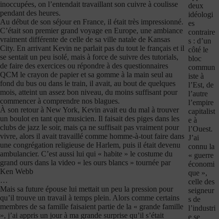
inoccupées, on l’entendait travaillant son cuivre à coulisse
deux
pendant des heures.
idéologi
Au début de son séjour en France, il était très impressionné.
es
C’était son premier grand voyage en Europe, une ambiance
contraire
vraiment différente de celle de sa ville natale de Kansas
s : d’un
City. En arrivant Kevin ne parlait pas du tout le français et il
côté le
se sentait un peu isolé, mais à force de suivre des tutorials,
bloc
de faire des exercices ou répondre à des questionnaires
commun
QCM le crayon de papier et sa gomme à la main seul au
iste à
fond du bus ou dans le train, il avait, au bout de quelques
l’Est, de
mois, atteint un assez bon niveau, du moins suffisant pour
l’autre
commencer à comprendre nos blagues.
l’empire
À son retour à New York, Kevin avait eu du mal à trouver
capitalist
un boulot en tant que musicien. Il faisait des piges dans les
e à
clubs de jazz le soir, mais ça ne suffisait pas vraiment pour
l’Ouest.
vivre, alors il avait travaillé comme homme-à-tout faire dans
J’ai
une congrégation religieuse de Harlem, puis il était devenu
connu la
ambulancier. C’est aussi lui qui « habite » le costume du
« guerre
grand ours dans la video « les ours blancs » tournée par
économi
Ken Webb
que »,
…
celle des
Mais sa future épouse lui mettait un peu la pression pour
seigneur
qu’il trouve un travail à temps plein. Alors comme certains
s de
membres de sa famille faisaient partie de la « grande famille
l’industri
», j’ai appris un jour à ma grande surprise qu’il s’était
e se