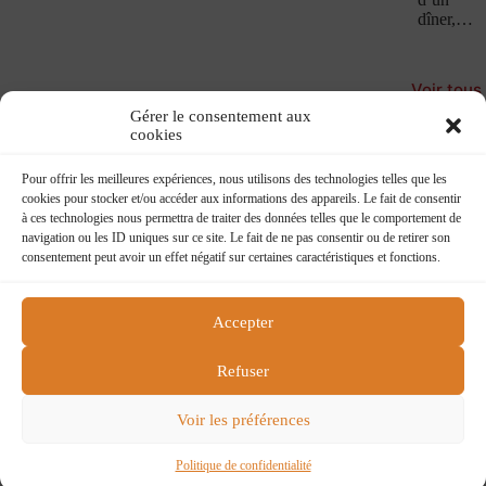
dîner,…
Voir tous
les
Gérer le consentement aux
Confesse
cookies
Book
Pour offrir les meilleures expériences, nous utilisons des technologies telles que les
cookies pour stocker et/ou accéder aux informations des appareils. Le fait de consentir
à ces technologies nous permettra de traiter des données telles que le comportement de
navigation ou les ID uniques sur ce site. Le fait de ne pas consentir ou de retirer son
consentement peut avoir un effet négatif sur certaines caractéristiques et fonctions.
Accepter
Flying boat
218 rue du faubourg St Martin
Refuser
75010 Paris
flying@charlelie.com
Voir les préférences
Contactez nous
Conditions générales de ventes
Politique de confidentialité
Politique de confidentialité
Copyright © 2026 Charlelie Couture - Site by
ASG DEV
.