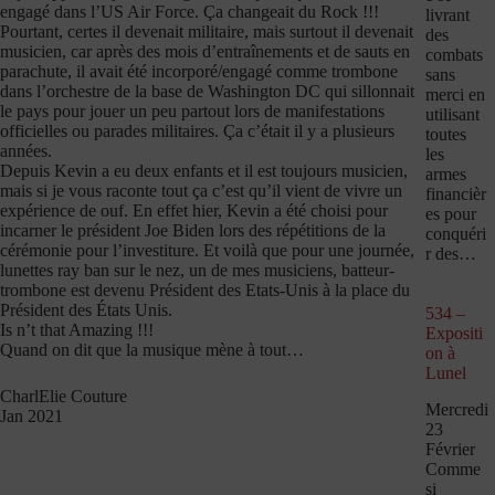
engagé dans l’US Air Force. Ça changeait du Rock !!!
livrant
Pourtant, certes il devenait militaire, mais surtout il devenait
des
musicien, car après des mois d’entraînements et de sauts en
combats
parachute, il avait été incorporé/engagé comme trombone
sans
dans l’orchestre de la base de Washington DC qui sillonnait
merci en
le pays pour jouer un peu partout lors de manifestations
utilisant
officielles ou parades militaires. Ça c’était il y a plusieurs
toutes
années.
les
Depuis Kevin a eu deux enfants et il est toujours musicien,
armes
mais si je vous raconte tout ça c’est qu’il vient de vivre un
financièr
expérience de ouf. En effet hier, Kevin a été choisi pour
es pour
incarner le président Joe Biden lors des répétitions de la
conquéri
cérémonie pour l’investiture. Et voilà que pour une journée,
r des…
lunettes ray ban sur le nez, un de mes musiciens, batteur-
trombone est devenu Président des Etats-Unis à la place du
Président des États Unis.
534 –
Is n’t that Amazing !!!
Expositi
Quand on dit que la musique mène à tout…
on à
Lunel
CharlElie Couture
Mercredi
Jan 2021
23
Février
Comme
si