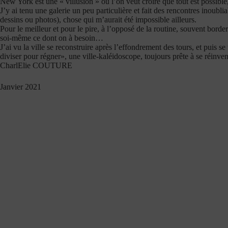
New York est une « villusion » où l’on veut croire que tout est possible,
J’y ai tenu une galerie un peu particulière et fait des rencontres inoubl
dessins ou photos), chose qui m’aurait été impossible ailleurs.
Pour le meilleur et pour le pire, à l’opposé de la routine, souvent border
soi-même ce dont on à besoin…
J’ai vu la ville se reconstruire après l’effondrement des tours, et puis s
diviser pour régner», une ville-kaléidoscope, toujours prête à se réinv
CharlElie COUTURE
Janvier 2021