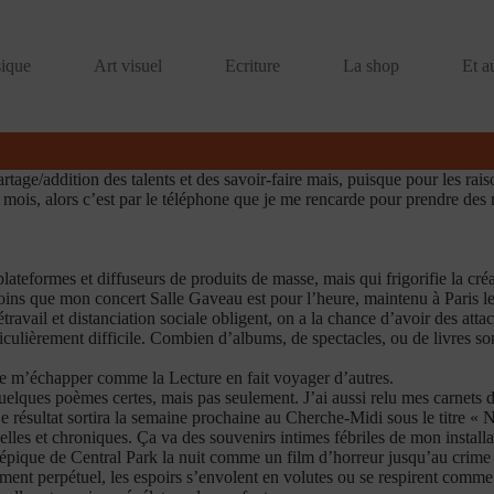
ique
Art visuel
Ecriture
La shop
Et a
ge/addition des talents et des savoir-faire mais, puisque pour les raison
 mois, alors c’est par le téléphone que je me rencarde pour prendre des
lateformes et diffuseurs de produits de masse, mais qui frigorifie la créat
ins que mon concert Salle Gaveau est pour l’heure, maintenu à Paris le 
ravail et distanciation sociale obligent, on a la chance d’avoir des att
culièrement difficile. Combien d’albums, de spectacles, ou de livres sor
de m’échapper comme la Lecture en fait voyager d’autres.
elques poèmes certes, mais pas seulement. J’ai aussi relu mes carnets de
 Le résultat sortira la semaine prochaine au Cherche-Midi sous le titre «
les et chroniques. Ça va des souvenirs intimes fébriles de mon installa
ique de Central Park la nuit comme un film d’horreur jusqu’au crime au
t perpétuel, les espoirs s’envolent en volutes ou se respirent comme 