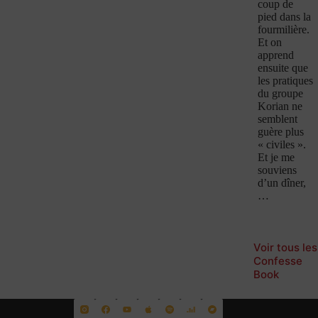
coup de
pied dans la
fourmilière.
Et on
apprend
ensuite que
les pratiques
du groupe
Korian ne
semblent
guère plus
« civiles ».
Et je me
souviens
d’un dîner,
…
Voir tous les
Confesse
Book