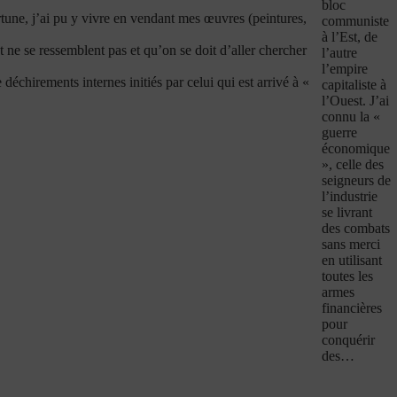
bloc
ortune, j’ai pu y vivre en vendant mes œuvres (peintures,
communiste
à l’Est, de
nt ne se ressemblent pas et qu’on se doit d’aller chercher
l’autre
l’empire
 déchirements internes initiés par celui qui est arrivé à «
capitaliste à
l’Ouest. J’ai
connu la «
guerre
économique
», celle des
seigneurs de
l’industrie
se livrant
des combats
sans merci
en utilisant
toutes les
armes
financières
pour
conquérir
des…