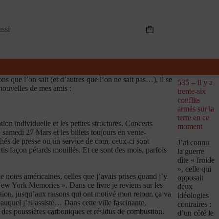
ussi
Panier
d’achat
s que l’on sait (et d’autres que l’on ne sait pas…), il se
535 – Il y a
 nouvelles de mes amis :
trente-six
conflits
armés sur la
terre en ce
ion individuelle et les petites structures. Concerts
moment
samedi 27 Mars et les billets toujours en vente-
achés de presse ou un service de com, ceux-ci sont
J’ai connu
tis façon pétards mouillés. Et ce sont des mois, parfois
la guerre
dite « froide
», celle qui
 notes américaines, celles que j’avais prises quand j’y
opposait
 New York Memories ». Dans ce livre je reviens sur les
deux
tion, jusqu’aux raisons qui ont motivé mon retour, ça va
idéologies
quel j’ai assisté… Dans cette ville fascinante,
contraires :
des poussières carboniques et résidus de combustion.
d’un côté le