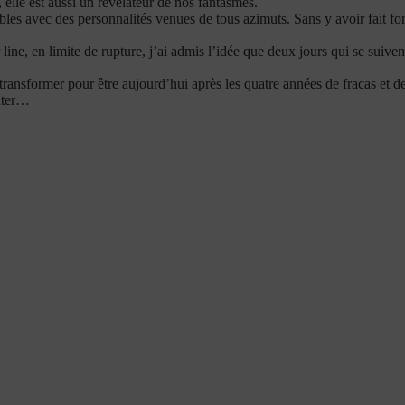
 elle est aussi un révélateur de nos fantasmes.
iables avec des personnalités venues de tous azimuts. Sans y avoir fait f
 line, en limite de rupture, j’ai admis l’idée que deux jours qui se suive
e transformer pour être aujourd’hui après les quatre années de fracas et de
enter…