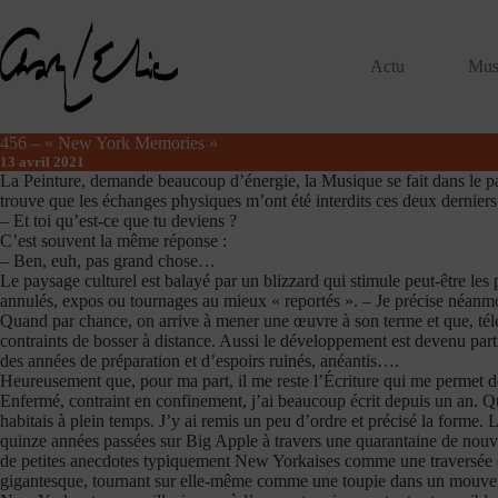
Passer
au
contenu
Actu
Mus
456 – « New York Memories »
13 avril 2021
La Peinture, demande beaucoup d’énergie, la Musique se fait dans le parta
trouve que les échanges physiques m’ont été interdits ces deux derniers
– Et toi qu’est-ce que tu deviens ?
C’est souvent la même réponse :
– Ben, euh, pas grand chose…
Le paysage culturel est balayé par un blizzard qui stimule peut-être les p
annulés, expos ou tournages au mieux « reportés ». – Je précise néanmo
Quand par chance, on arrive à mener une œuvre à son terme et que, télét
contraints de bosser à distance. Aussi le développement est devenu parti
des années de préparation et d’espoirs ruinés, anéantis….
Heureusement que, pour ma part, il me reste l’Écriture qui me permet 
Enfermé, contraint en confinement, j’ai beaucoup écrit depuis un an. Qu
habitais à plein temps. J’y ai remis un peu d’ordre et précisé la forme.
quinze années passées sur Big Apple à travers une quarantaine de nouvel
de petites anecdotes typiquement New Yorkaises comme une traversée ép
gigantesque, tournant sur elle-même comme une toupie dans un mouvemen