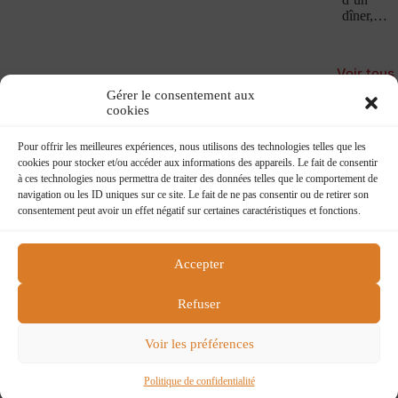
dîner,…
Voir tous
les
Gérer le consentement aux
Confesse
cookies
Book
Pour offrir les meilleures expériences, nous utilisons des technologies telles que les
cookies pour stocker et/ou accéder aux informations des appareils. Le fait de consentir
à ces technologies nous permettra de traiter des données telles que le comportement de
navigation ou les ID uniques sur ce site. Le fait de ne pas consentir ou de retirer son
consentement peut avoir un effet négatif sur certaines caractéristiques et fonctions.
Accepter
Flying boat
218 rue du faubourg St Martin
Refuser
75010 Paris
flying@charlelie.com
Voir les préférences
Contactez nous
Conditions générales de ventes
Politique de confidentialité
Politique de confidentialité
Copyright © 2026 Charlelie Couture - Site by
ASG DEV
.