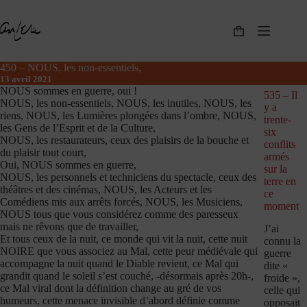
Passer
au
contenu
Panier
d’achat
450 – NOUS, les non-essentiels,
13 avril 2021
NOUS sommes en guerre, oui !
535 – Il
NOUS, les non-essentiels, NOUS, les inutiles, NOUS, les
y a
riens, NOUS, les Lumières plongées dans l’ombre, NOUS,
trente-
les Gens de l’Esprit et de la Culture,
six
NOUS, les restaurateurs, ceux des plaisirs de la bouche et
conflits
du plaisir tout court,
armés
Oui, NOUS sommes en guerre,
sur la
NOUS, les personnels et techniciens du spectacle, ceux des
terre en
théâtres et des cinémas, NOUS, les Acteurs et les
ce
Comédiens mis aux arrêts forcés, NOUS, les Musiciens,
moment
NOUS tous que vous considérez comme des paresseux
mais ne rêvons que de travailler,
J’ai
Et tous ceux de la nuit, ce monde qui vit la nuit, cette nuit
connu la
NOIRE que vous associez au Mal, cette peur médiévale qui
guerre
accompagne la nuit quand le Diable revient, ce Mal qui
dite «
grandit quand le soleil s’est couché, -désormais après 20h-,
froide »,
ce Mal viral dont la définition change au gré de vos
celle qui
humeurs, cette menace invisible d’abord définie comme
opposait