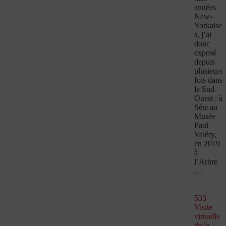
années
New-
Yorkaise
s, j’ai
donc
exposé
depuis
plusieurs
fois dans
le Sud-
Ouest : à
Sète au
Musée
Paul
Valéry,
en 2019
à
l’Arbre
…
533 –
Visite
virtuelle
de la