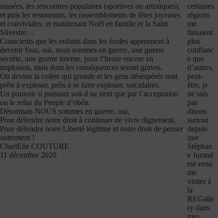
certaines
musées, les rencontres populaires (sportives ou artistiques),
régions
et puis les restaurants, les rassemblements de fêtes joyeuses
me
et conviviales, et maintenant Noël en famille et la Saint
faisaient
Silvestre…
plus
Conscients que les enfants dans les écoles apprennent à
confianc
devenir fous, oui, nous sommes en guerre, une guerre
e que
secrète, une guerre interne, pour l’heure encore en
d’autres,
implosion, mais dont les conséquences seront graves.
peut-
On devine la colère qui gronde et les gens désespérés sont
être, je
prêts à exploser, prêts à se faire exploser, suicidaires.
ne sais
Un pouvoir si puissant soit-il ne tient que par l’acceptation
pas
ou le refus du Peuple d’obéir.
disons
Désormais NOUS sommes en guerre, oui,
surtout
Pour défendre notre droit à continuer de vivre dignement,
depuis
Pour défendre notre Liberté légitime et notre droit de penser
que
autrement !
Stéphan
CharlElie COUTURE
e Jurand
11 décembre 2020
est venu
me
visiter à
la
REGalle
ry dans
mes