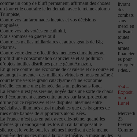
comme un coup de bluff permanent, affirmant des choses
livrant
un jour et le contraire le lendemain avec le même aplomb
des
Trumpiste,
combats
Contre vos fanfaronnades ineptes et vos décisions
sans
inopinées,
merci en
Contre vos lois votées en catimini,
utilisant
Nous sommes en guerre oui!
toutes
Contre les mafias milliardaires et autres géants de Big
les
Pharma,
armes
Contre votre dénie effectif des menaces climatiques au
financièr
profit d’une consommation capricieuse et sa pollution
es pour
d’objets inutiles distribués par le géant Amazon,
conquéri
En guerre contre une économie de cavalerie et de course en
r des…
avant qui «invente» des milliards virtuels et nous entraîne à
court terme vers le grand cataclysme d’une économie
irréelle, comme une plongée dans un puits sans fond.
534 –
La France n’est pas sereine, noyée dans une sorte de chaos
Expositi
et d‘écœurement causés entre autres par la surprotection
on à
d’une police répressive et les disputes intestines entre
Lunel
spécialistes illuminés aussi malsaines que des bagarres de
Mercredi
rues entre bandes de supporteurs alcoolisées.
23
La France n’est pas en paix avec elle-même, quand les
Février
mêmes qui dénonçaient les lois du califat imposant le
Comme
silence et le voile, oui, les mêmes interdisent de la même
si
manière depuis des mois à la fois le théâtre, la musique, les