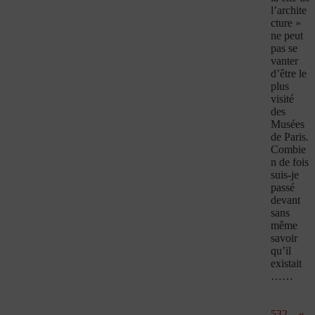
l’archite
cture »
ne peut
pas se
vanter
d’être le
plus
visité
des
Musées
de Paris.
Combie
n de fois
suis-je
passé
devant
sans
même
savoir
qu’il
existait
……
532 – «