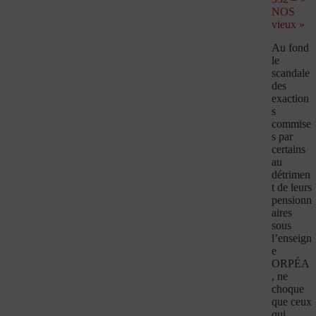
NOS
vieux »
Au fond
le
scandale
des
exaction
s
commise
s par
certains
au
détrimen
t de leurs
pensionn
aires
sous
l’enseign
e
ORPÉA
, ne
choque
que ceux
qui