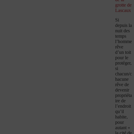
grotte de
Lascaux
Si
depuis la
nuit des
temps
l’homme
rêve
d’un toit
pour le
protéger,
si
chacun/c
hacune
rêve de
devenir
propriéta
ire de
l’endroit
qu’il
habite,
pour
autant «
la cité de