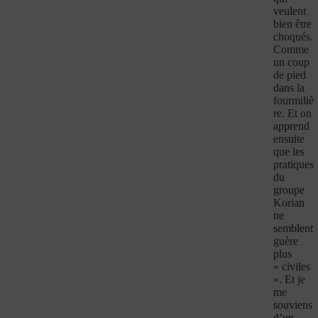
veulent
bien être
choqués.
Comme
un coup
de pied
dans la
fourmiliè
re. Et on
apprend
ensuite
que les
pratiques
du
groupe
Korian
ne
semblent
guère
plus
« civiles
». Et je
me
souviens
d’un