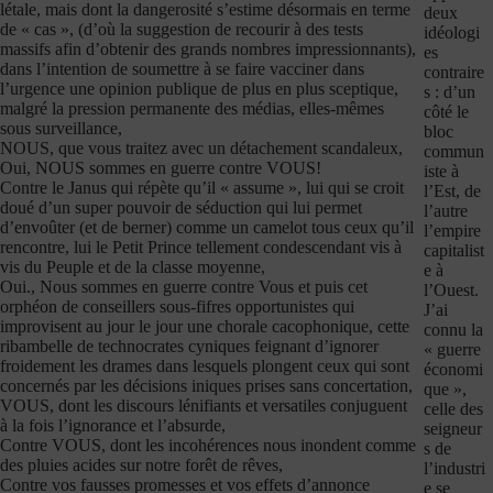
létale, mais dont la dangerosité s’estime désormais en terme
deux
de « cas », (d’où la suggestion de recourir à des tests
idéologi
massifs afin d’obtenir des grands nombres impressionnants),
es
dans l’intention de soumettre à se faire vacciner dans
contraire
l’urgence une opinion publique de plus en plus sceptique,
s : d’un
malgré la pression permanente des médias, elles-mêmes
côté le
sous surveillance,
bloc
NOUS, que vous traitez avec un détachement scandaleux,
commun
Oui, NOUS sommes en guerre contre VOUS!
iste à
Contre le Janus qui répète qu’il « assume », lui qui se croit
l’Est, de
doué d’un super pouvoir de séduction qui lui permet
l’autre
d’envoûter (et de berner) comme un camelot tous ceux qu’il
l’empire
rencontre, lui le Petit Prince tellement condescendant vis à
capitalist
vis du Peuple et de la classe moyenne,
e à
Oui., Nous sommes en guerre contre Vous et puis cet
l’Ouest.
orphéon de conseillers sous-fifres opportunistes qui
J’ai
improvisent au jour le jour une chorale cacophonique, cette
connu la
ribambelle de technocrates cyniques feignant d’ignorer
« guerre
froidement les drames dans lesquels plongent ceux qui sont
économi
concernés par les décisions iniques prises sans concertation,
que »,
VOUS, dont les discours lénifiants et versatiles conjuguent
celle des
à la fois l’ignorance et l’absurde,
seigneur
Contre VOUS, dont les incohérences nous inondent comme
s de
des pluies acides sur notre forêt de rêves,
l’industri
Contre vos fausses promesses et vos effets d’annonce
e se