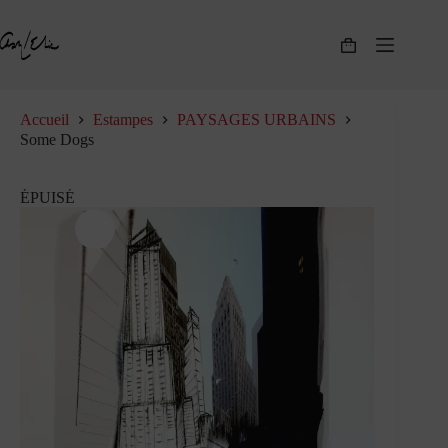
Passer
au
contenu
Panier
d’achat
Accueil
Estampes
PAYSAGES URBAINS
Some Dogs
ÉPUISÉ