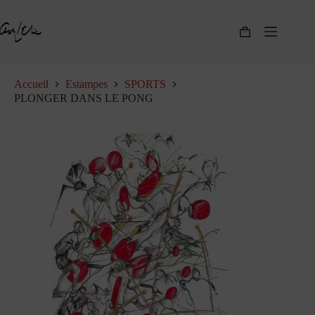
Passer
au
contenu
Panier
d’achat
Accueil
Estampes
SPORTS
PLONGER DANS LE PONG