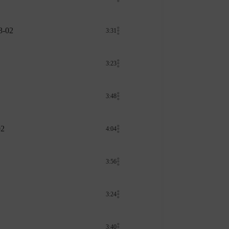
3-02
3:31
3:23
3:48
02
4:04
3:56
3:24
3:40