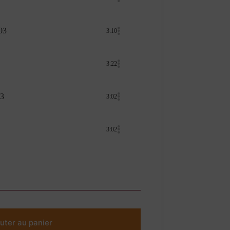
03
3:10
3:22
03
3:02
3:02
uter au panier