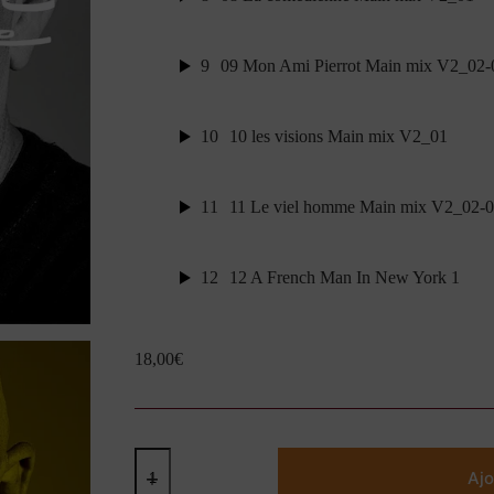
9
09 Mon Ami Pierrot Main mix V2_02-
10
10 les visions Main mix V2_01
11
11 Le viel homme Main mix V2_02-
12
12 A French Man In New York 1
18,00
€
quantité
de
Ajo
ImMortel