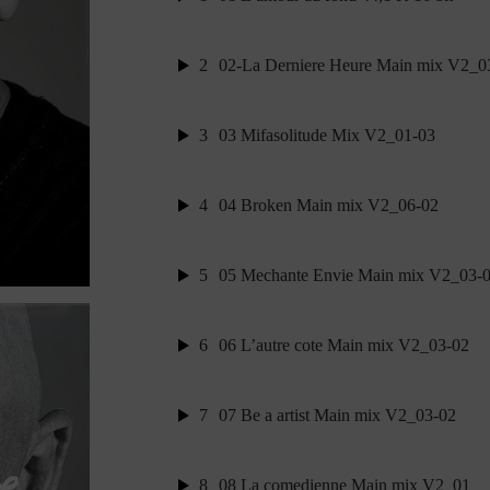
2
02-La Derniere Heure Main mix V2_0
3
03 Mifasolitude Mix V2_01-03
4
04 Broken Main mix V2_06-02
5
05 Mechante Envie Main mix V2_03-
6
06 L’autre cote Main mix V2_03-02
7
07 Be a artist Main mix V2_03-02
8
08 La comedienne Main mix V2_01