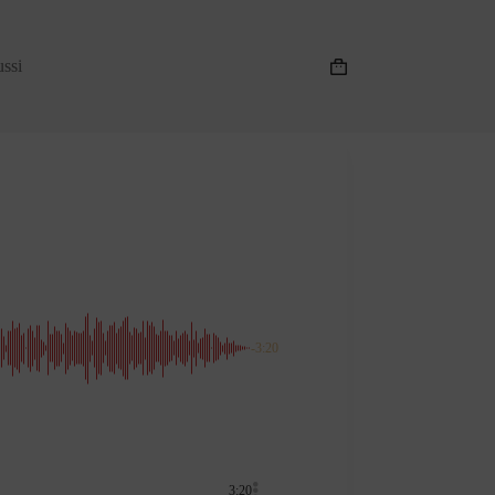
ussi
Panier
d’achat
-3:20
3:20