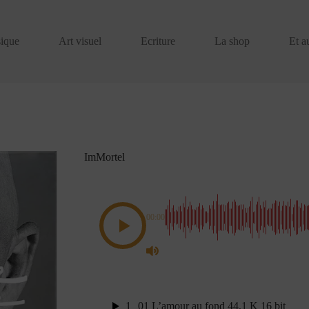
ique
Art visuel
Ecriture
La shop
Et a
ImMortel
00:00
1
01 L’amour au fond 44,1 K 16 bit