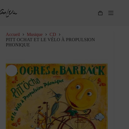
Passer
au
contenu
Panier
d’achat
Accueil
Musique
CD
PITT OCHAT ET LE VÉLO À PROPULSION
PHONIQUE