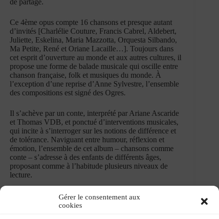
de partage.
Ce 4ème opus compte 16 chansons et presque autant
d’invités [Charlélie Couture, Francis Cabrel, Aldebert,
Juliette, Eskelina, Maria Mazzotta, Orquesta Silbando,
Ma Petite, René et Oriane Lacaille…]. Toujours dans
cet esprit d’ouverture au monde et aux autres cultures, il
propose une forme de balade musicale qui oscille entre
chanson française, folk et musiques du monde. À
l’exception d’une reprise d’Anne Sylvestre, l’ensemble
des compositions est signé des Ogres.
Il s’achève par un conte, interprété par Ariane Ascaride
et Thomas VDB, et ponctué d’interventions musicales,
qui incite à s’interroger sur les notions de différence et
de tolérance. Naviguant entre humour, réflexion et
émotion, l’ensemble de cet album – chansons comme
conte – s’adresse à des enfants de différents âges,
proposant comme à l’habitude plusieurs niveaux de
lecture.
Gérer le consentement aux
cookies