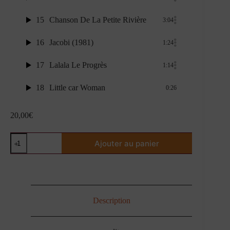
15
Chanson De La Petite Rivière
3:04
16
Jacobi (1981)
1:24
17
Lalala Le Progrès
1:14
18
Little car Woman
0:26
20,00
€
quantité
Ajouter au panier
de
CD-
Les
Naïves
Description