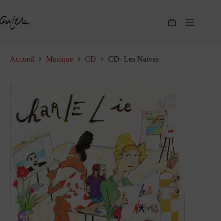
Passer
au
contenu
Panier
d’achat
Accueil
Musique
CD
CD- Les Naïves