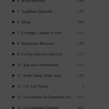
4
jacobi marchait
3:39
5
Angélique Bigoudis
2:45
6
Mona
3:09
7
Le temps, l’argent, le vent
3:31
8
Balançoire, Berceuse
1:29
9
Le Pays Des Arcs-En-Ciel
2:11
10
Rap non conventionné
4:27
11
Petite Dame, Petite Auto
3:35
12
CD- Les Naïves
13
Les Enfants Du Dimanche Ou L’amour Divorcé
2:37
14
Les Fantômes Dansent
4:02