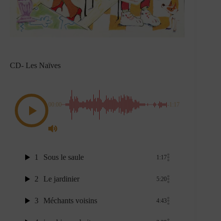
CD- Les Naïves
00:00
-1:17
1
Sous le saule
1:17
2
Le jardinier
5:20
3
Méchants voisins
4:43