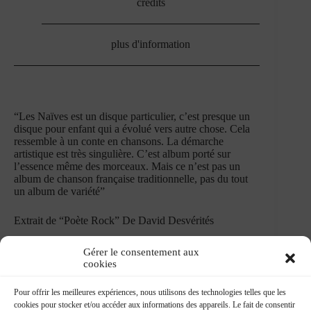
credits
plus d'information
“Les Naïves est un disque particulier, c’est presque un
disque pour enfant qui a évolué vers autre chose. Cela
ressemble à un conte en chansons. La démarche
artistique est très singulière. C’est album porté sur
l’essence même des morceaux. Mais ce n’est pas un
album de chanson française traditionnelle, pas du tout
un album de variété”
Extrait de “Poète Rock” De David Desvérités
Gérer le consentement aux
cookies
Pour offrir les meilleures expériences, nous utilisons des technologies telles que les
cookies pour stocker et/ou accéder aux informations des appareils. Le fait de consentir