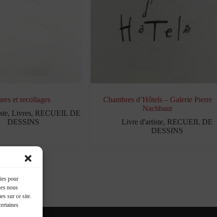
res et recollages
Chambres d’Hôtels – Galerie Pierre
Nachbaur
ste
,
Livres
,
RECUEIL DE
DESSINS
Livre d'artiste
,
RECUEIL DE
DESSINS
kies pour
ies nous
s sur ce site.
certaines