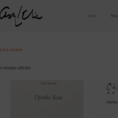
Passer
au
contenu
Actu
Mus
Livre d'artiste
Trié
4 résultats affichés
du
plus
récent
au
plus
ancien