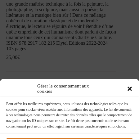
une grande maîtrise technique à la fois la peinture, la
photographie, la sculpture, mais aussi la poésie, la
littérature et la musique bien sûr ! Dans ce mélange
cohérent de narration classique et de modernité
électrique, le lecteur se réjouira de voir l’étendue d’une
quête empreinte de cet humanisme dont parlent de façon
unanime tous ceux qui connaissent CharlElie Couture.
ISBN 978 2917 182 215 Elytel Editions 2022-2024
103 pages
25,00
€
Gérer le consentement aux
cookies
Pour offrir les meilleures expériences, nous utilisons des technologies telles que les
cookies pour stocker et/ou accéder aux informations des appareils. Le fait de consentir
à ces technologies nous permettra de traiter des données telles que le comportement de
navigation ou les ID uniques sur ce site. Le fait de ne pas consentir ou de retirer son
consentement peut avoir un effet négatif sur certaines caractéristiques et fonctions.