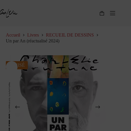
Passer
au
contenu
Panier
d’achat
Accueil
Livres
RECUEIL DE DESSINS
Un par An (réactualisé 2024)
ÉPUISÉ