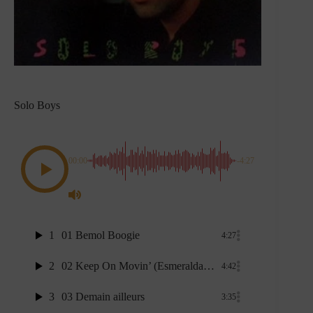
Solo Boys
00:00
-4:27
1
01 Bemol Boogie
4:27
2
02 Keep On Movin’ (Esmeralda 2nd)
4:42
3
03 Demain ailleurs
3:35