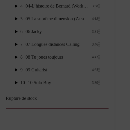
4
04-L’histoire de Bernard (Workers)
3:38
5
05 La suprême dimension (Zarathoustra Rock)
4:18
6
06 Jacky
3:31
7
07 Longues distances Calling
3:46
8
08 Tu joues toujours
4:42
9
09 Guitarist
4:35
10
10 Solo Boy
3:39
Rupture de stock