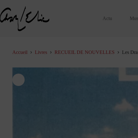
Passer
au
contenu
Actu
Mus
Accueil
Livres
RECUEIL DE NOUVELLES
Les Dra