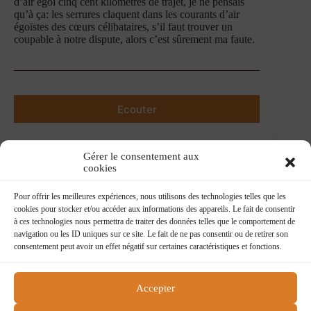
d’air égoï cinq cent kilomètres de trajet, je ne pensais
qu’à ça: les serrures claquent dans les courants d’air
égoïstes des cœurs célibataires, s’il faut trouver un
coupable à notre dispute, alors c’est sûrement ma faute.
Ecouter
Gérer le consentement aux
cookies
Pour offrir les meilleures expériences, nous utilisons des technologies telles que les
cookies pour stocker et/ou accéder aux informations des appareils. Le fait de consentir
à ces technologies nous permettra de traiter des données telles que le comportement de
navigation ou les ID uniques sur ce site. Le fait de ne pas consentir ou de retirer son
consentement peut avoir un effet négatif sur certaines caractéristiques et fonctions.
Accepter
Flying boat
218 rue du faubourg St Martin