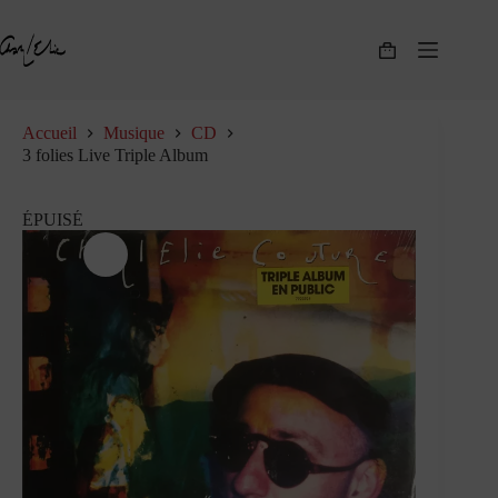
Passer
au
contenu
Panier
d’achat
Accueil
Musique
CD
3 folies Live Triple Album
ÉPUISÉ