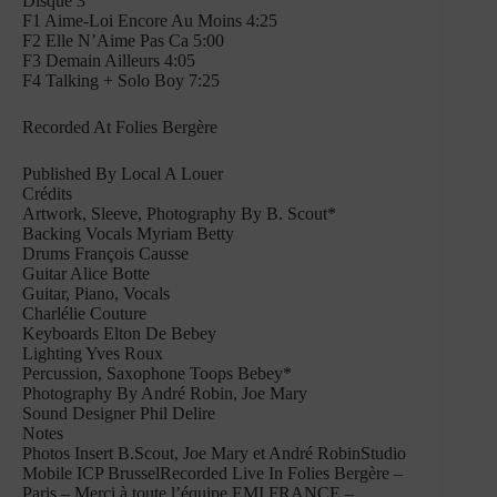
Disque 3
F1 Aime-Loi Encore Au Moins 4:25
F2 Elle N’Aime Pas Ca 5:00
F3 Demain Ailleurs 4:05
F4 Talking + Solo Boy 7:25
Recorded At Folies Bergère
Published By Local A Louer
Crédits
Artwork, Sleeve, Photography By B. Scout*
Backing Vocals Myriam Betty
Drums François Causse
Guitar Alice Botte
Guitar, Piano, Vocals
Charlélie Couture
Keyboards Elton De Bebey
Lighting Yves Roux
Percussion, Saxophone Toops Bebey*
Photography By André Robin, Joe Mary
Sound Designer Phil Delire
Notes
Photos Insert B.Scout, Joe Mary et André RobinStudio
Mobile ICP BrusselRecorded Live In Folies Bergère –
Paris – Merci à toute l’équipe EMI FRANCE –