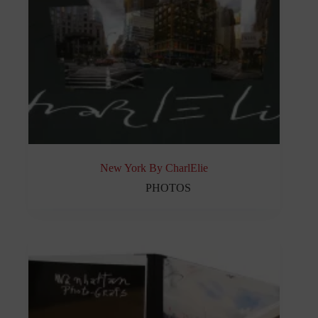
New York By CharlElie
PHOTOS