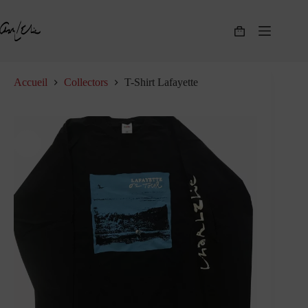
Passer
au
contenu
Panier
d’achat
Accueil
Collectors
T-Shirt Lafayette