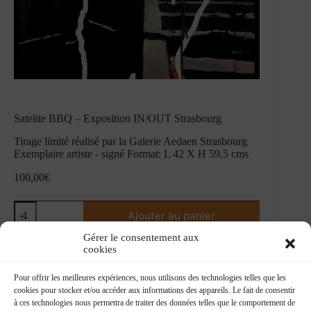
Satelite BBQ – Exposition IN/OUT Strasbourg
Tirage limité réalisé par la Galerie Aedaen Strasbourg
Exemplaire artiste - signé Format: L 42 X H 59,5 cms
100,00
€
quantité
Ajouter au panier
de
Satelite
Gérer le consentement aux
BBQ
cookies
-
Exposition
IN/OUT
Pour offrir les meilleures expériences, nous utilisons des technologies telles que les
Strasbourg
cookies pour stocker et/ou accéder aux informations des appareils. Le fait de consentir
à ces technologies nous permettra de traiter des données telles que le comportement de