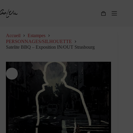
Passer
au
contenu
Panier
d’achat
Accueil
Estampes
PERSONNAGES/SILHOUETTE
Satelite BBQ – Exposition IN/OUT Strasbourg