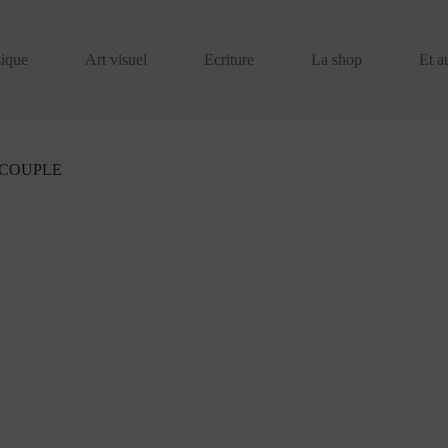
ique
Art visuel
Ecriture
La shop
Et a
 COUPLE