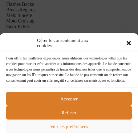
Flashes Backs
Break-Regards
Mélo Sincère
Moto Cruising
Saxo-Echos
Gérer le consentement aux
cookies
Pour offrir les meilleures expériences, nous utilisons des technologies telles que les
cookies pour stocker et/ou accéder aux informations des appareils. Le fait de consentir
à ces technologies nous permettra de traiter des données telles que le comportement de
navigation ou les ID uniques sur ce site. Le fait de ne pas consentir ou de retirer son
consentement peut avoir un effet négatif sur certaines caractéristiques et fonctions.
Accepter
Flying boat
218 rue du faubourg St Martin
Refuser
75010 Paris
flying@charlelie.com
Voir les préférences
Contactez nous
Conditions générales de ventes