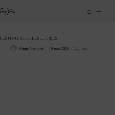
Passer
au
contenu
Panier
d’achat
FESTIVAL SOUS LES ETOILES
Annie Verdelet
19 mai 2026
Concert