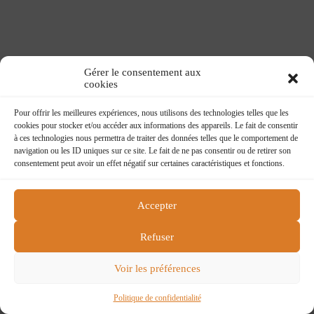
Gérer le consentement aux
cookies
Pour offrir les meilleures expériences, nous utilisons des technologies telles que les
cookies pour stocker et/ou accéder aux informations des appareils. Le fait de consentir
à ces technologies nous permettra de traiter des données telles que le comportement de
navigation ou les ID uniques sur ce site. Le fait de ne pas consentir ou de retirer son
consentement peut avoir un effet négatif sur certaines caractéristiques et fonctions.
Accepter
Flying boat
218 rue du faubourg St Martin
Refuser
75010 Paris
flying@charlelie.com
Voir les préférences
Contactez nous
Conditions générales de ventes
Politique de confidentialité
Politique de confidentialité
Copyright © 2026 Charlelie Couture - Site by
ASG DEV
.