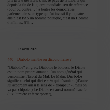
pris la tête des Etats Unis, le pays de la Liberté qui
depuis la fin de la guerre mondiale, sert de référence
(pour ou contre… ) à toutes les démocraties
parlementaires, ce type qui fut investi il y a quatre
ans n’est PAS un homme politique, c’est un Homme
d’affaires. S’il…
13 avril 2021
440 – Diabolo menthe ou diabolo fraise ?
“Diábolos” en grec, Diabolos le bolosse, le Diable
est un nom propre autant qu’un nom général qui
personnifie l’Esprit du Mal. Le Malin. Dia-bolos
signifie « celui qui divise » /« qui désunit », (d’autres
lui accordent aussi le sens de « trompeur », mais on
va pas chipoter.) Le Diable est aussi nommé Lucifer
(lux :lumière et ferre :porter),…