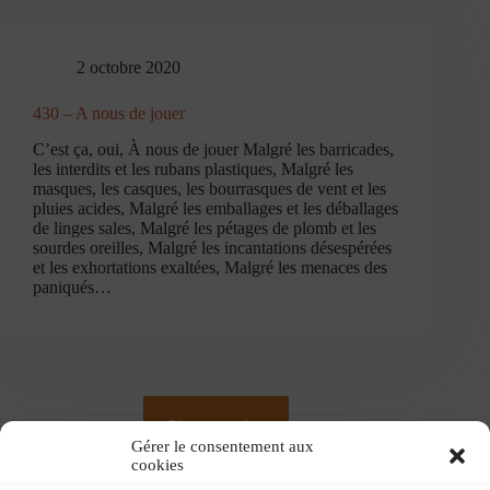
2 octobre 2020
430 – A nous de jouer
C’est ça, oui, À nous de jouer Malgré les barricades,
les interdits et les rubans plastiques, Malgré les
masques, les casques, les bourrasques de vent et les
pluies acides, Malgré les emballages et les déballages
de linges sales, Malgré les pétages de plomb et les
sourdes oreilles, Malgré les incantations désespérées
et les exhortations exaltées, Malgré les menaces des
paniqués…
Charger plus
Gérer le consentement aux
cookies