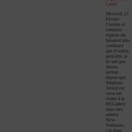
Lunel
Mercredi 23
Février
Comme si
certaines
régions me
faisaient plus
confiance
que d’autres,
peut-être, je
ne sais pas
disons
surtout
depuis que
Stéphane
Jurand est
venu me
visiter à la
REGallery
dans mes
années
New-
Yorkaises,
j’ai donc