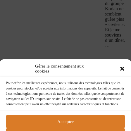
du groupe
Korian ne
semblent
guère plus
« civiles ».
Et je me
souviens
d’un dîner,
…
Voir tous les
Gérer le consentement aux
Confesse
cookies
Book
Pour offrir les meilleures expériences, nous utilisons des technologies telles que les
cookies pour stocker et/ou accéder aux informations des appareils. Le fait de consentir
à ces technologies nous permettra de traiter des données telles que le comportement de
navigation ou les ID uniques sur ce site. Le fait de ne pas consentir ou de retirer son
consentement peut avoir un effet négatif sur certaines caractéristiques et fonctions.
Accepter
Flying boat
218 rue du faubourg St Martin