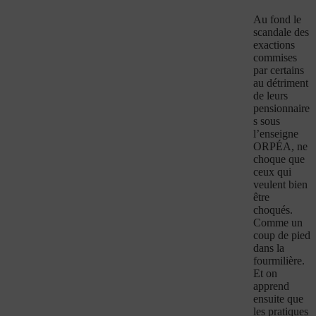
Au fond le
scandale des
exactions
commises
par certains
au détriment
de leurs
pensionnaire
s sous
l’enseigne
ORPÉA, ne
choque que
ceux qui
veulent bien
être
choqués.
Comme un
coup de pied
dans la
fourmilière.
Et on
apprend
ensuite que
les pratiques