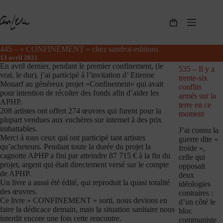
Passer
au
contenu
Panier
d’achat
445 – « CONFINEMENT » chez sandrot-editions
13 avril 2021
En avril dernier, pendant le premier confinement, (le
535 – Il y a
vrai, le dur), j’ai participé à l’invitation d’ Etienne
trente-six
Mouarf au généreux projet «Confinement» qui avait
conflits
pour intention de récolter des fonds afin d’aider les
armés sur la
APHP.
terre en ce
208 artistes ont offert 274 œuvres qui furent pour la
moment
plupart vendues aux enchères sur internet à des prix
imbattables.
J’ai connu la
Merci à tous ceux qui ont participé tant artistes
guerre dite «
qu’acheteurs. Pendant toute la durée du projet la
froide »,
cagnotte APHP a fini par atteindre 87 715 € à la fin du
celle qui
projet, argent qui était directement versé sur le compte
opposait
de APHP.
deux
Un livre a aussi été édité, qui reproduit la quasi totalité
idéologies
des œuvres.
contraires :
Ce livre « CONFINEMENT » sorti, nous devions en
d’un côté le
faire la dédicace demain, mais la situation sanitaire nous
bloc
interdit encore une fois cette rencontre.
communiste