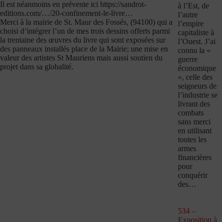
Il est néanmoins en prévente ici https://sandrot-
à l’Est, de
editions.com/…/20-confinement-le-livre…
l’autre
Merci à la mairie de St. Maur des Fossés, (94100) qui a
l’empire
choisi d’intégrer l’un de mes trois dessins offerts parmi
capitaliste à
la trentaine des œuvres du livre qui sont exposées sur
l’Ouest. J’ai
des panneaux installés place de la Mairie; une mise en
connu la «
valeur des artistes St Mauriens mais aussi soutien du
guerre
projet dans sa globalité.
économique
», celle des
seigneurs de
l’industrie se
livrant des
combats
sans merci
en utilisant
toutes les
armes
financières
pour
conquérir
des…
534 –
Exposition à