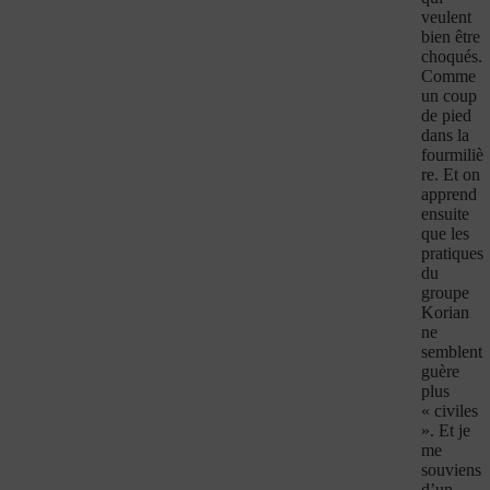
veulent
bien être
choqués.
Comme
un coup
de pied
dans la
fourmiliè
re. Et on
apprend
ensuite
que les
pratiques
du
groupe
Korian
ne
semblent
guère
plus
« civiles
». Et je
me
souviens
d’un