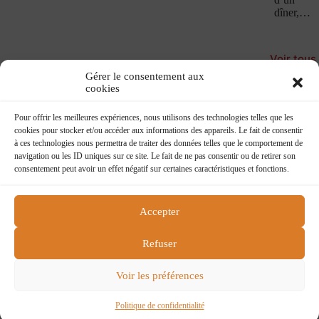
dîner,…
Voir tous
les
Gérer le consentement aux
Confesse
cookies
Book
Pour offrir les meilleures expériences, nous utilisons des technologies telles que les
cookies pour stocker et/ou accéder aux informations des appareils. Le fait de consentir
à ces technologies nous permettra de traiter des données telles que le comportement de
navigation ou les ID uniques sur ce site. Le fait de ne pas consentir ou de retirer son
consentement peut avoir un effet négatif sur certaines caractéristiques et fonctions.
Accepter
Flying boat
218 rue du faubourg St Martin
Refuser
75010 Paris
flying@charlelie.com
Voir les préférences
Contactez nous
Conditions générales de ventes
Politique de confidentialité
Politique de confidentialité
Copyright © 2026 Charlelie Couture - Site by
ASG DEV
.