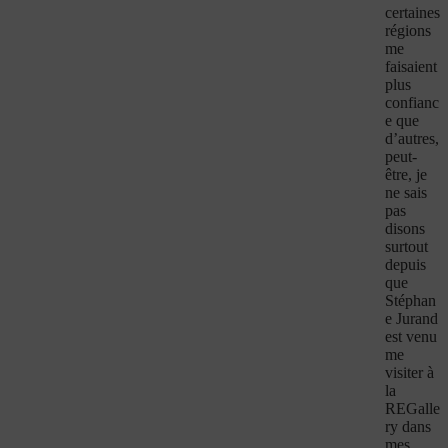
certaines
régions
me
faisaient
plus
confianc
e que
d’autres,
peut-
être, je
ne sais
pas
disons
surtout
depuis
que
Stéphan
e Jurand
est venu
me
visiter à
la
REGalle
ry dans
mes