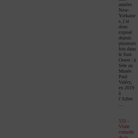
années
New-
Yorkaise
s, j’ai
donc
exposé
depuis
plusieurs
fois dans
le Sud-
Ouest : à
Sète au
Musée
Paul
Valéry,
en 2019
à
l’Arbre
…
533 –
Visite
virtuelle
de la