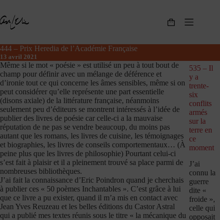
Passer
au
contenu
Panier
d’achat
444 – Prix Heredia de l’Académie Française
13 avril 2021
Même si le mot « poésie » est utilisé un peu à tout bout de
535 – Il
champ pour définir avec un mélange de déférence et
y a
d’ironie tout ce qui concerne les âmes sensibles, même si on
trente-
peut considérer qu’elle représente une part essentielle
six
(disons axiale) de la littérature française, néanmoins
conflits
seulement peu d’éditeurs se montrent intéressés à l’idée de
armés
publier des livres de poésie car celle-ci a la mauvaise
sur la
réputation de ne pas se vendre beaucoup, du moins pas
terre en
autant que les romans, les livres de cuisine, les témoignages
ce
et biographies, les livres de conseils comportementaux… (À
moment
peine plus que les livres de philosophie) Pourtant celui-ci
s’est fait à plaisir et il a pleinement trouvé sa place parmi de
J’ai
nombreuses bibliothèques.
connu la
J’ai fait la connaissance d’Eric Poindron quand je cherchais
guerre
à publier ces « 50 poèmes Inchantables ». C’est grâce à lui
dite «
que ce livre a pu exister, quand il m’a mis en contact avec
froide »,
Jean Yves Reuzeau et les belles éditions du Castor Astral
celle qui
qui a publié mes textes réunis sous le titre « la mécanique du
opposait