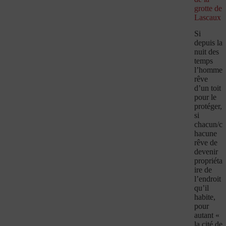
grotte de
Lascaux
Si
depuis la
nuit des
temps
l’homme
rêve
d’un toit
pour le
protéger,
si
chacun/c
hacune
rêve de
devenir
propriéta
ire de
l’endroit
qu’il
habite,
pour
autant «
la cité de