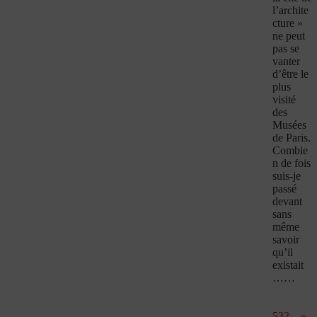
l’archite
cture »
ne peut
pas se
vanter
d’être le
plus
visité
des
Musées
de Paris.
Combie
n de fois
suis-je
passé
devant
sans
même
savoir
qu’il
existait
……
532 – «