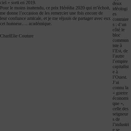
ciel » sorti en 2019.
deux
Pour le moins inattendu, ce prix Hérédia 2020 qui m’échoit,
idéologi
me donne l’occasion de les remercier une fois encore de
es
leur confiance amicale, et je me réjouis de partager avec eux
contraire
cet honneur…. académique.
s : d’un
côté le
bloc
CharlElie Couture
commun
iste à
l’Est, de
l’autre
l’empire
capitalist
e à
l’Ouest.
J’ai
connu la
« guerre
économi
que »,
celle des
seigneur
s de
l’industri
e se