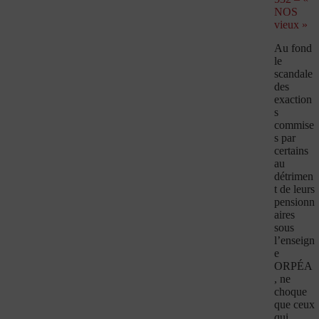
NOS
vieux »
Au fond
le
scandale
des
exaction
s
commise
s par
certains
au
détrimen
t de leurs
pensionn
aires
sous
l’enseign
e
ORPÉA
, ne
choque
que ceux
qui