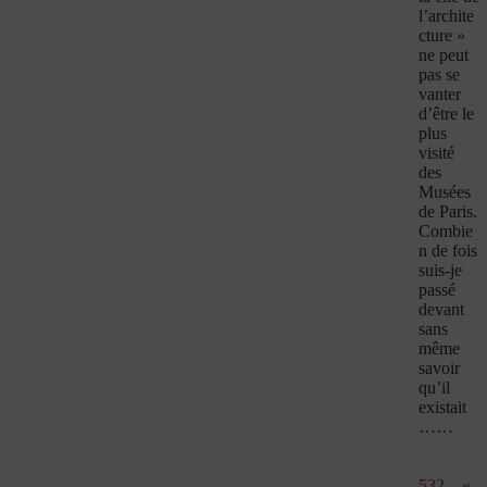
l’archite
cture »
ne peut
pas se
vanter
d’être le
plus
visité
des
Musées
de Paris.
Combie
n de fois
suis-je
passé
devant
sans
même
savoir
qu’il
existait
……
532 – «