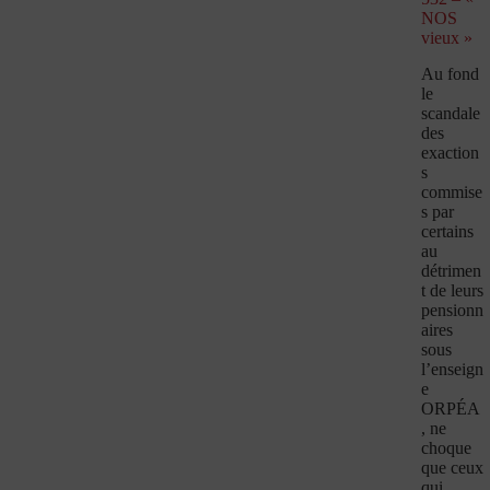
NOS
vieux »
Au fond
le
scandale
des
exaction
s
commise
s par
certains
au
détrimen
t de leurs
pensionn
aires
sous
l’enseign
e
ORPÉA
, ne
choque
que ceux
qui