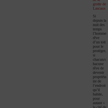
grotte de
Lascaux
Si
depuis la
nuit des
temps
l’homme
rêve
d’un toit
pour le
protéger,
si
chacun/c
hacune
rêve de
devenir
propriéta
ire de
l’endroit
qu’il
habite,
pour
autant «
la cité de