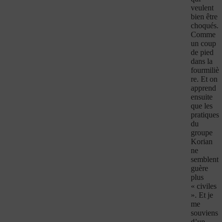
veulent
bien être
choqués.
Comme
un coup
de pied
dans la
fourmiliè
re. Et on
apprend
ensuite
que les
pratiques
du
groupe
Korian
ne
semblent
guère
plus
« civiles
». Et je
me
souviens
d’un