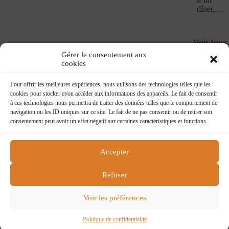
dîner,…
Voir tous
les
Gérer le consentement aux
Confesse
cookies
Book
Pour offrir les meilleures expériences, nous utilisons des technologies telles que les
cookies pour stocker et/ou accéder aux informations des appareils. Le fait de consentir
à ces technologies nous permettra de traiter des données telles que le comportement de
navigation ou les ID uniques sur ce site. Le fait de ne pas consentir ou de retirer son
consentement peut avoir un effet négatif sur certaines caractéristiques et fonctions.
Accepter
Flying boat
218 rue du faubourg St Martin
Refuser
75010 Paris
flying@charlelie.com
Voir les préférences
Contactez nous
Conditions générales de ventes
Politique de confidentialité
Politique de confidentialité
Copyright © 2026 Charlelie Couture - Site by
ASG DEV
.