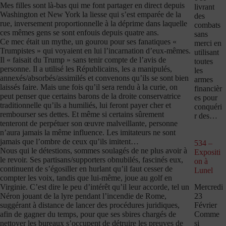
Mes filles sont là-bas qui me font partager en direct depuis
livrant
Washington et New York la liesse qui s’est emparée de la
des
rue, inversement proportionnelle à la déprime dans laquelle
combats
ces mêmes gens se sont enfouis depuis quatre ans.
sans
Ce mec était un mythe, un gourou pour ses fanatiques «
merci en
Trumpistes » qui voyaient en lui l’incarnation d’eux-mêmes.
utilisant
Il « faisait du Trump » sans tenir compte de l’avis de
toutes
personne. Il a utilisé les Républicains, les a manipulés,
les
annexés/absorbés/assimilés et convenons qu’ils se sont bien
armes
laissés faire. Mais une fois qu’il sera rendu à la curie, on
financièr
peut penser que certains barons de la droite conservatrice
es pour
traditionnelle qu’ils a humiliés, lui feront payer cher et
conquéri
rembourser ses dettes. Et même si certains sûrement
r des…
tenteront de perpétuer son œuvre malveillante, personne
n’aura jamais la même influence. Les imitateurs ne sont
jamais que l’ombre de ceux qu’ils imitent…
534 –
Nous qui le détestions, sommes soulagés de ne plus avoir à
Expositi
le revoir. Ses partisans/supporters obnubilés, fascinés eux,
on à
continuent de s’égosiller en hurlant qu’il faut cesser de
Lunel
compter les voix, tandis que lui-même, joue au golf en
Mercredi
Virginie. C’est dire le peu d’intérêt qu’il leur accorde, tel un
23
Néron jouant de la lyre pendant l’incendie de Rome,
Février
suggérant à distance de lancer des procédures juridiques,
Comme
afin de gagner du temps, pour que ses sbires chargés de
si
nettoyer les bureaux s’occupent de détruire les preuves de