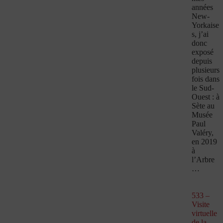
années
New-
Yorkaise
s, j’ai
donc
exposé
depuis
plusieurs
fois dans
le Sud-
Ouest : à
Sète au
Musée
Paul
Valéry,
en 2019
à
l’Arbre
…
533 –
Visite
virtuelle
de la