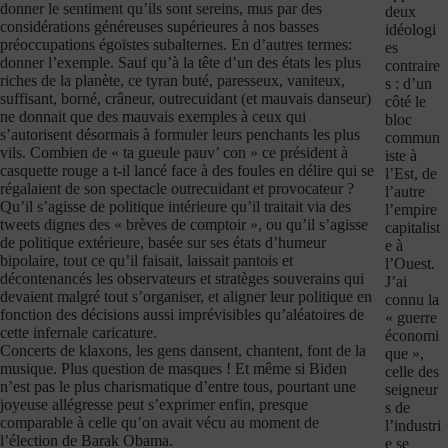
donner le sentiment qu’ils sont sereins, mus par des
deux
considérations généreuses supérieures à nos basses
idéologi
préoccupations égoïstes subalternes. En d’autres termes:
es
donner l’exemple. Sauf qu’à la tête d’un des états les plus
contraire
riches de la planète, ce tyran buté, paresseux, vaniteux,
s : d’un
suffisant, borné, crâneur, outrecuidant (et mauvais danseur)
côté le
ne donnait que des mauvais exemples à ceux qui
bloc
s’autorisent désormais à formuler leurs penchants les plus
commun
vils. Combien de « ta gueule pauv’ con » ce président à
iste à
casquette rouge a t-il lancé face à des foules en délire qui se
l’Est, de
régalaient de son spectacle outrecuidant et provocateur ?
l’autre
Qu’il s’agisse de politique intérieure qu’il traitait via des
l’empire
tweets dignes des « brèves de comptoir », ou qu’il s’agisse
capitalist
de politique extérieure, basée sur ses états d’humeur
e à
bipolaire, tout ce qu’il faisait, laissait pantois et
l’Ouest.
décontenancés les observateurs et stratèges souverains qui
J’ai
devaient malgré tout s’organiser, et aligner leur politique en
connu la
fonction des décisions aussi imprévisibles qu’aléatoires de
« guerre
cette infernale caricature.
économi
Concerts de klaxons, les gens dansent, chantent, font de la
que »,
musique. Plus question de masques ! Et même si Biden
celle des
n’est pas le plus charismatique d’entre tous, pourtant une
seigneur
joyeuse allégresse peut s’exprimer enfin, presque
s de
comparable à celle qu’on avait vécu au moment de
l’industri
l’élection de Barak Obama.
e se