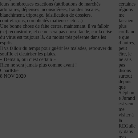
certaines
leurs nombreuses exactions (attributions de marchés
régions
arbitraires, dépenses inconsidérées, fraudes fiscales,
me
blanchiment, tripotage, falsification de dossiers,
faisaient
contrefaçons, complicités mafieuses etc…)
plus
Une bonne chose de faite certes, maintenant, il va falloir
confianc
(se) reconstruire, et ce ne sera pas chose facile, car la crise
e que
du virus est toujours là, du moins très présente dans les
d’autres,
esprits…
peut-
Il va falloir du temps pour guérir les malades, retrouver du
être, je
souffle et cicatriser les plaies.
ne sais
« Demain, oui c’est certain »
pas
Rien ne sera jamais plus comme avant !
disons
CharlElie
surtout
8 NOV 2020
depuis
que
Stéphan
e Jurand
est venu
me
visiter à
la
REGalle
ry dans
mes