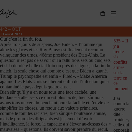
Passer
au
contenu
Panier
d’achat
442 – OUF
13 avril 2021
Ouf c’est la fin du fou.
535 – Il
Après trois jours de suspens, Joe Biden, « l’homme qui
y a
aime les glaces et les Ray Bans» est finalement reconnu
trente-
vainqueur des urnes. 46ème président des États-Unis. La
six
question n’est pas de savoir s’il a fallu trois sets ou cinq sets,
conflits
et si la dernière balle était loin ou près des lignes, à la fin du
armés
match, la seule chose qui compte c’est que Biden a gagné.
sur la
Trump le psychopathe est enfin « Fired», «Make America
terre en
again». Les États-Unis se libèrent enfin de l’infection qui a
ce
contaminé le pays depuis quatre ans…
moment
Bien sûr qu’il y a en nous tous une face cachée, une
tendance à aller vers ce qui est plus facile, bien sûr nous
J’ai
avons tous un certain penchant pour la facilité et l’envie de
connu la
simplifier les choses, un retour aux valeurs primaires,
guerre
comme le font les racistes, bien sûr que l’outrance amuse,
dite «
mais le propre des dirigeants est justement d’avoir
froide »,
l’intelligence, la force, la capacité à s’élever au-dessus des «
celle qui
mauvaises » questions. Ils doivent savoir prendre du recul,
opposait