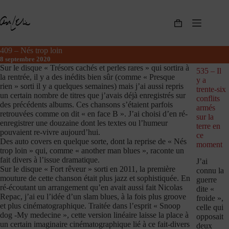
Passer
au
contenu
Panier
d’achat
409 – Nés trop loin
8 septembre 2020
Sur le disque « Trésors cachés et perles rares » qui sortira à
535 – Il
la rentrée, il y a des inédits bien sûr (comme « Presque
y a
rien » sorti il y a quelques semaines) mais j’ai aussi repris
trente-six
un certain nombre de titres que j’avais déjà enregistrés sur
conflits
des précédents albums. Ces chansons s’étaient parfois
armés
retrouvées comme on dit « en face B ». J’ai choisi d’en ré-
sur la
enregistrer une douzaine dont les textes ou l’humeur
terre en
pouvaient re-vivre aujourd’hui.
ce
Des auto covers en quelque sorte, dont la reprise de « Nés
moment
trop loin » qui, comme « another man blues », raconte un
fait divers à l’issue dramatique.
J’ai
Sur le disque « Fort rêveur » sorti en 2011, la première
connu la
mouture de cette chanson était plus jazz et sophistiquée. En
guerre
ré-écoutant un arrangement qu’en avait aussi fait Nicolas
dite «
Repac, j’ai eu l’idée d’un slam blues, à la fois plus groove
froide »,
et plus cinématographique. Traitée dans l’esprit « Snoop
celle qui
dog -My medecine », cette version linéaire laisse la place à
opposait
un certain imaginaire cinématographique lié à ce fait-divers
deux