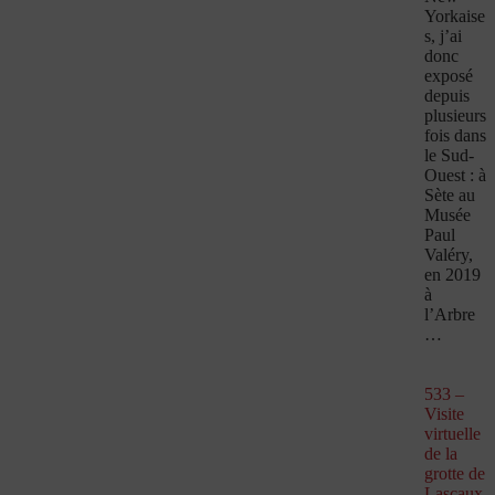
Yorkaise
s, j’ai
donc
exposé
depuis
plusieurs
fois dans
le Sud-
Ouest : à
Sète au
Musée
Paul
Valéry,
en 2019
à
l’Arbre
…
533 –
Visite
virtuelle
de la
grotte de
Lascaux