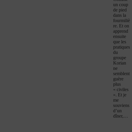
un coup
de pied
dans la
fourmiliè
re. Et on
apprend
ensuite
que les
pratiques
du
groupe
Korian
ne
semblent
guère
plus
« civiles
». Et je
me
souviens
d’un
dîner,…