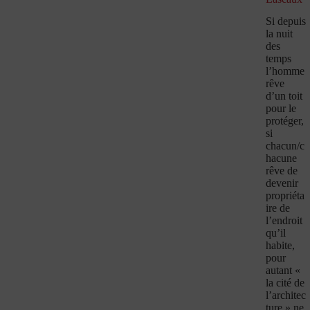
Si depuis
la nuit
des
temps
l’homme
rêve
d’un toit
pour le
protéger,
si
chacun/c
hacune
rêve de
devenir
propriéta
ire de
l’endroit
qu’il
habite,
pour
autant «
la cité de
l’architec
ture » ne