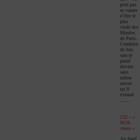
peut pas
se vanter
d’être le
plus
visité des
Musées
de Paris.
Combien
de fois
suis-je
passé
devant
sans
même
savoir
qu’il
existait
……
532 – «
NOS
vieux »
Au fond