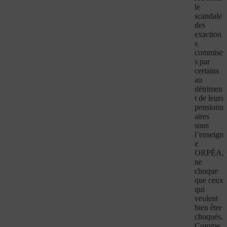
le
scandale
des
exaction
s
commise
s par
certains
au
détrimen
t de leurs
pensionn
aires
sous
l’enseign
e
ORPÉA,
ne
choque
que ceux
qui
veulent
bien être
choqués.
Comme