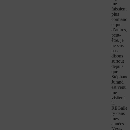
me
faisaient
plus
confianc
e que
d’autres,
peut-
être, je
ne sais
pas
disons
surtout
depuis
que
Stéphane
Jurand
est venu
me
visiter à
la
REGalle
ry dans
mes
années
New-