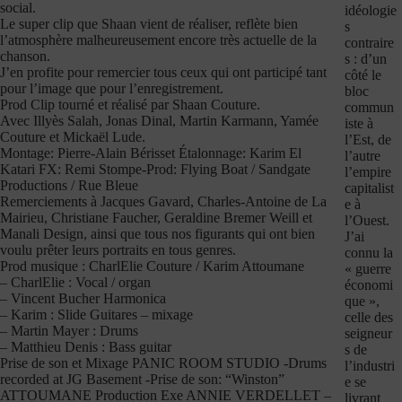
social.
idéologie
Le super clip que Shaan vient de réaliser, reflète bien
s
l’atmosphère malheureusement encore très actuelle de la
contraire
chanson.
s : d’un
J’en profite pour remercier tous ceux qui ont participé tant
côté le
pour l’image que pour l’enregistrement.
bloc
Prod Clip tourné et réalisé par Shaan Couture.
commun
Avec Illyès Salah, Jonas Dinal, Martin Karmann, Yamée
iste à
Couture et Mickaël Lude.
l’Est, de
Montage: Pierre-Alain Bérisset Étalonnage: Karim El
l’autre
Katari FX: Remi Stompe-Prod: Flying Boat / Sandgate
l’empire
Productions / Rue Bleue
capitalist
Remerciements à Jacques Gavard, Charles-Antoine de La
e à
Mairieu, Christiane Faucher, Geraldine Bremer Weill et
l’Ouest.
Manali Design, ainsi que tous nos figurants qui ont bien
J’ai
voulu prêter leurs portraits en tous genres.
connu la
Prod musique : CharlElie Couture / Karim Attoumane
« guerre
– CharlElie : Vocal / organ
économi
– Vincent Bucher Harmonica
que »,
– Karim : Slide Guitares – mixage
celle des
– Martin Mayer : Drums
seigneur
– Matthieu Denis : Bass guitar
s de
Prise de son et Mixage PANIC ROOM STUDIO -Drums
l’industri
recorded at JG Basement -Prise de son: “Winston”
e se
ATTOUMANE Production Exe ANNIE VERDELLET –
livrant