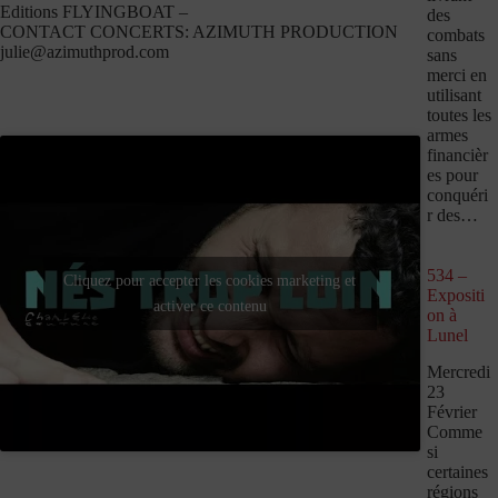
Editions FLYINGBOAT –
des
CONTACT CONCERTS: AZIMUTH PRODUCTION
combats
julie@azimuthprod.com
sans
merci en
utilisant
toutes les
armes
financièr
es pour
conquéri
r des…
534 –
Cliquez pour accepter les cookies marketing et
Expositi
activer ce contenu
on à
Lunel
Mercredi
23
Février
Comme
si
certaines
régions